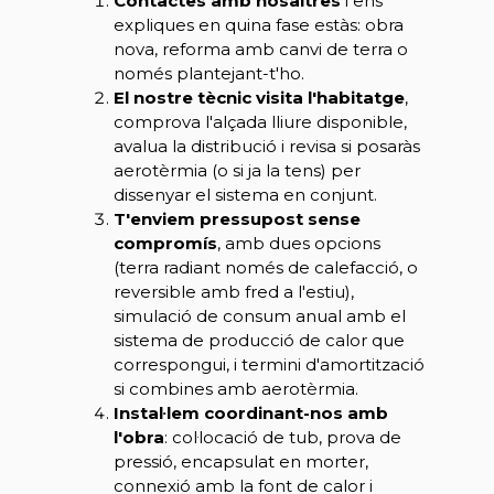
Contactes amb nosaltres
i ens
expliques en quina fase estàs: obra
nova, reforma amb canvi de terra o
només plantejant-t'ho.
El nostre tècnic visita l'habitatge
,
comprova l'alçada lliure disponible,
avalua la distribució i revisa si posaràs
aerotèrmia (o si ja la tens) per
dissenyar el sistema en conjunt.
T'enviem pressupost sense
compromís
, amb dues opcions
(terra radiant només de calefacció, o
reversible amb fred a l'estiu),
simulació de consum anual amb el
sistema de producció de calor que
correspongui, i termini d'amortització
si combines amb aerotèrmia.
Instal·lem coordinant-nos amb
l'obra
: col·locació de tub, prova de
pressió, encapsulat en morter,
connexió amb la font de calor i