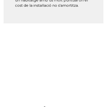
un habitatge amb ús molt puntual on el
cost de la instal·lació no s'amortitza.