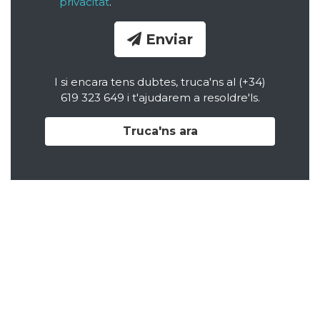
privacitat
.
Enviar
I si encara tens dubtes, truca'ns al (+34)
619 323 649 i t'ajudarem a resoldre'ls.
Truca'ns ara