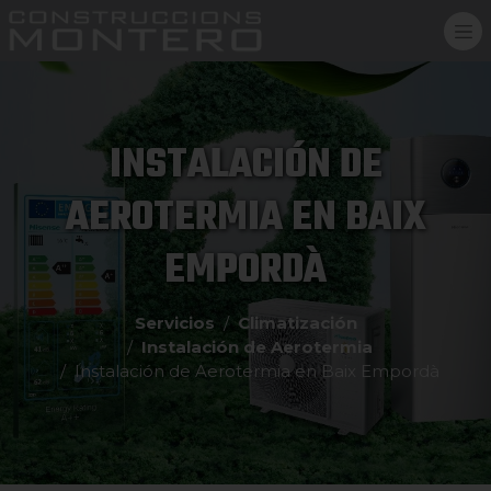
INSTALACIÓN DE
AEROTERMIA EN BAIX
EMPORDÀ
Servicios
Climatización
Instalación de Aerotermia
Instalación de Aerotermia en Baix Empordà