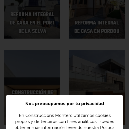
REFORMA INTEGRAL
DE CASA EN EL PORT
REFORMA INTEGRAL
DE LA SELVA
DE CASA EN PORBOU
CONSTRUCCIÓN DE
CASA DE ESTILO
CONSTRUCCIÓN DE
Nos preocupamos por tu privacidad
INDUSTRIAL EN
CASA EN MAS FUMATS
En Construccions Montero utilizamos cookies
VILABERTRAN
(ROSES)
propias y de terceros con fines analíticos. Puedes
obtener más información leyendo nuestra
Política