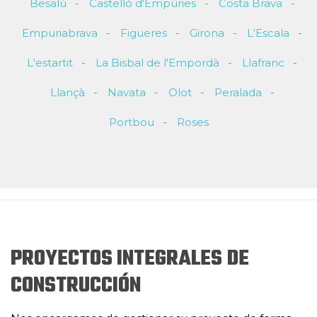
Besalú
Castelló d'Empúries
Costa Brava
Empuriabrava
Figueres
Girona
L'Escala
L'estartit
La Bisbal de l'Empordà
Llafranc
Llançà
Navata
Olot
Peralada
Portbou
Roses
PROYECTOS INTEGRALES DE
CONSTRUCCIÓN