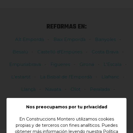
REFORMAS EN:
Alt Empordà
Baix Empordà
Banyoles
Besalú
Castelló d'Empúries
Costa Brava
Empuriabrava
Figueres
Girona
L'Escala
L'estartit
La Bisbal de l'Empordà
Llafranc
Llançà
Navata
Olot
Peralada
Portbou
Roses
Nos preocupamos por tu privacidad
En Construccions Montero utilizamos cookies
propias y de terceros con fines analíticos. Puedes
obtener más información leyendo nuestra
Política