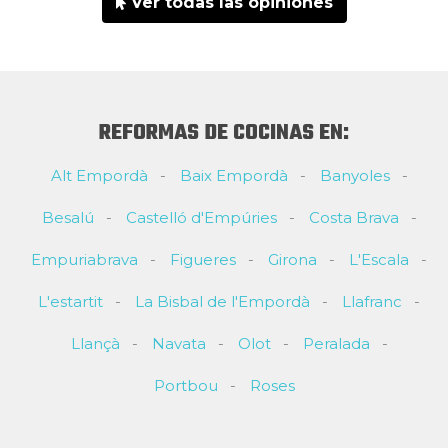
Ver todas las opiniones
REFORMAS DE COCINAS EN:
Alt Empordà
Baix Empordà
Banyoles
Besalú
Castelló d'Empúries
Costa Brava
Empuriabrava
Figueres
Girona
L'Escala
L'estartit
La Bisbal de l'Empordà
Llafranc
Llançà
Navata
Olot
Peralada
Portbou
Roses