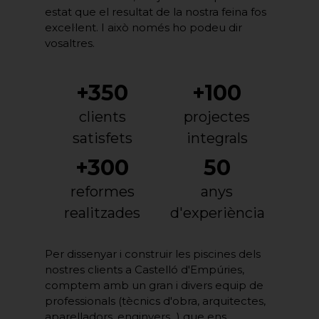
estat que el resultat de la nostra feina fos
excel·lent. I això només ho podeu dir
vosaltres.
+350
+100
clients
projectes
satisfets
integrals
+300
50
reformes
anys
realitzades
d'experiència
Per dissenyar i construir les piscines dels
nostres clients a Castelló d'Empúries,
comptem amb un gran i divers equip de
professionals (tècnics d'obra, arquitectes,
aparelladors, enginyers...) que ens