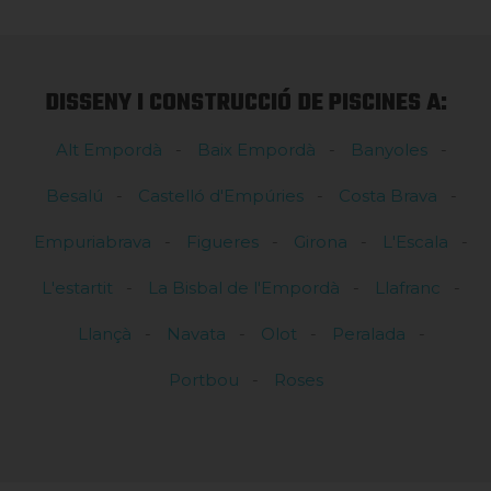
DISSENY I CONSTRUCCIÓ DE PISCINES A:
Alt Empordà
Baix Empordà
Banyoles
Besalú
Castelló d'Empúries
Costa Brava
Empuriabrava
Figueres
Girona
L'Escala
L'estartit
La Bisbal de l'Empordà
Llafranc
Llançà
Navata
Olot
Peralada
Portbou
Roses