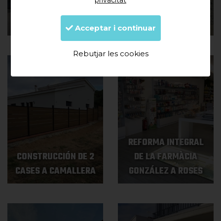
privacitat
CASA UNIFAMILIAR A
REFORMA DE CASA
GARRIGUELLA
ANTIGA A MASARAC
Acceptar i continuar
Rebutjar les cookies
REFORMA INTEGRAL
CONSTRUCCIÓN DE 2
DE LA FARMÀCIA
CASES A CAMALLERA
GONZÁLEZ A ROSES