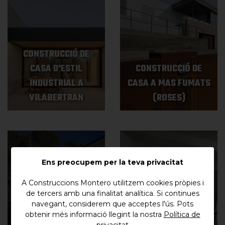
CONSTRUCCIÓ DE
CASA D'ESTIL
CONSTRUCCIÓ DE
INDUSTRIAL A
CASA A MAS FUMATS
VILABERTRAN
(ROSES)
Ens preocupem per la teva privacitat
A Construccions Montero utilitzem cookies pròpies i
de tercers amb una finalitat analítica. Si continues
navegant, considerem que acceptes l'ús. Pots
obtenir més informació llegint la nostra
Política de
CONSTRUCCIÓ DE