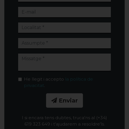
He llegit i accepto
la política de
privacitat
.
Enviar
I si encara tens dubtes, truca'ns al (+34)
619 323 649 i t'ajudarem a resoldre'ls.