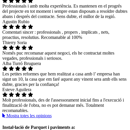
Professionals i amb molta experiència. Es mantenen en el progrés
del projecte en tot moment i sempre estan disposats a resoldre dubtes
abans i després del contracte. Sens dubte, el millor de la regió.
Agustin Rubio
Comentari sincer : professionals , propers , implicats , nets,
proactius, resolutius. Recomanable al 100%
Thierry Soria
Només puc recomanar aquest negoci, els he contractat moltes
vegades, professionals i seriosos.
Alba Turró Bruguera
Les petites reformes que hem realitzat a casa amb l’ empresa han
sigut un 10, la casa que em faré aquest any vinent sera amb ells sens
dubte, gracies per la confiança!
Esteve Aguilera
Molt professionals, des de l'assessorament inicial fins a l'execució i
finalització de l'obra, no es pot demanar més. Totalment
recomanables.
Mostra totes les opinions
Instal·lació de Parquet i paviments a: