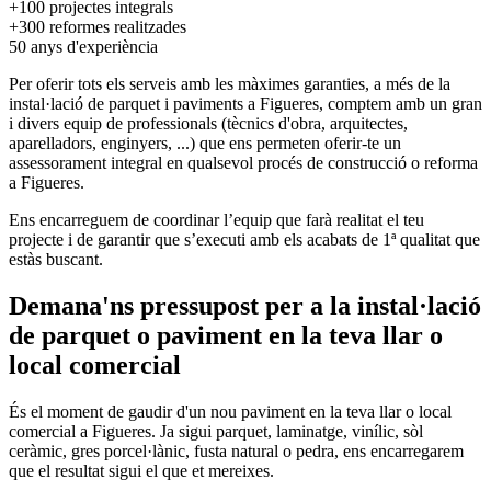
+100
projectes integrals
+300
reformes realitzades
50
anys d'experiència
Per oferir tots els serveis amb les màximes garanties, a més de la
instal·lació de parquet i paviments a Figueres, comptem amb un gran
i divers equip de professionals (tècnics d'obra, arquitectes,
aparelladors, enginyers, ...) que ens permeten oferir-te un
assessorament integral en qualsevol procés de construcció o reforma
a Figueres.
Ens encarreguem de coordinar l’equip que farà realitat el teu
projecte i de garantir que s’executi amb els acabats de 1ª qualitat que
estàs buscant.
Demana'ns pressupost per a la instal·lació
de parquet o paviment en la teva llar o
local comercial
És el moment de gaudir d'un nou paviment en la teva llar o local
comercial a Figueres. Ja sigui parquet, laminatge, vinílic, sòl
ceràmic, gres porcel·lànic, fusta natural o pedra, ens encarregarem
que el resultat sigui el que et mereixes.