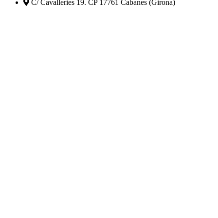
C/ Cavalleries 19. CP 17761 Cabanes (Girona)