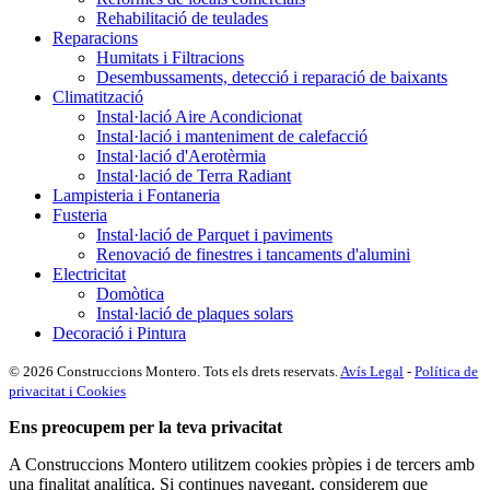
Rehabilitació de teulades
Reparacions
Humitats i Filtracions
Desembussaments, detecció i reparació de baixants
Climatització
Instal·lació Aire Acondicionat
Instal·lació i manteniment de calefacció
Instal·lació d'Aerotèrmia
Instal·lació de Terra Radiant
Lampisteria i Fontaneria
Fusteria
Instal·lació de Parquet i paviments
Renovació de finestres i tancaments d'alumini
Electricitat
Domòtica
Instal·lació de plaques solars
Decoració i Pintura
© 2026 Construccions Montero. Tots els drets reservats.
Avís Legal
-
Política de
privacitat i Cookies
Ens preocupem per la teva privacitat
A Construccions Montero utilitzem cookies pròpies i de tercers amb
una finalitat analítica. Si continues navegant, considerem que