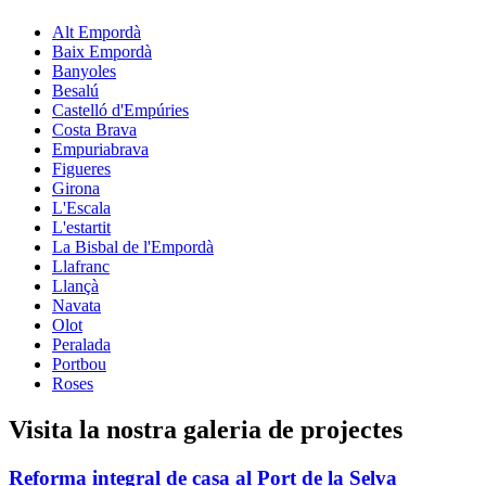
Alt Empordà
Baix Empordà
Banyoles
Besalú
Castelló d'Empúries
Costa Brava
Empuriabrava
Figueres
Girona
L'Escala
L'estartit
La Bisbal de l'Empordà
Llafranc
Llançà
Navata
Olot
Peralada
Portbou
Roses
Visita la nostra galeria de projectes
Reforma integral de casa al Port de la Selva