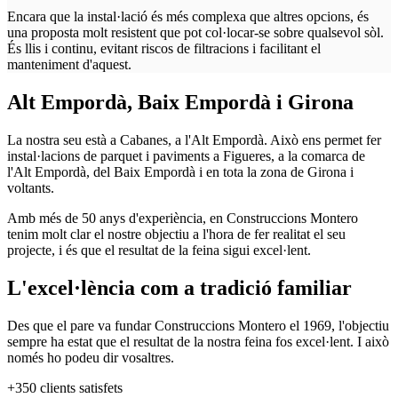
Encara que la instal·lació és més complexa que altres opcions, és
una proposta molt resistent que pot col·locar-se sobre qualsevol sòl.
És llis i continu, evitant riscos de filtracions i facilitant el
manteniment d'aquest.
Alt Empordà, Baix Empordà i Girona
La nostra seu està a Cabanes, a l'Alt Empordà. Això ens permet fer
instal·lacions de parquet i paviments a Figueres, a la comarca de
l'Alt Empordà, del Baix Empordà i en tota la zona de Girona i
voltants.
Amb més de 50 anys d'experiència, en Construccions Montero
tenim molt clar el nostre objectiu a l'hora de fer realitat el seu
projecte, i és que el resultat de la feina sigui excel·lent.
L'excel·lència com a tradició familiar
Des que el pare va fundar Construccions Montero el 1969, l'objectiu
sempre ha estat que el resultat de la nostra feina fos excel·lent. I això
només ho podeu dir vosaltres.
+350
clients satisfets