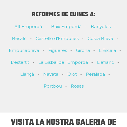
REFORMES DE CUINES A:
Alt Empordà
Baix Empordà
Banyoles
Besalú
Castelló d'Empúries
Costa Brava
Empuriabrava
Figueres
Girona
L'Escala
L'estartit
La Bisbal de l'Empordà
Llafranc
Llançà
Navata
Olot
Peralada
Portbou
Roses
VISITA LA NOSTRA GALERIA DE