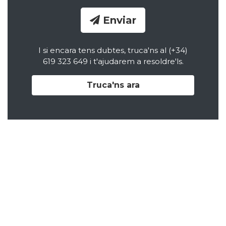
Enviar
I si encara tens dubtes, truca'ns al (+34)
619 323 649 i t'ajudarem a resoldre'ls.
Truca'ns ara