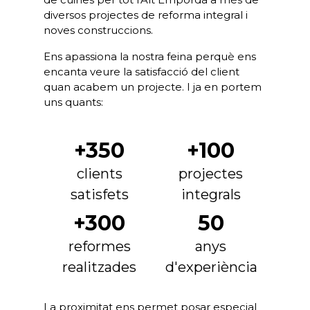
diversos projectes de reforma integral i
noves construccions.
Ens apassiona la nostra feina perquè ens
encanta veure la satisfacció del client
quan acabem un projecte. I ja en portem
uns quants:
+350
+100
clients
projectes
satisfets
integrals
+300
50
reformes
anys
realitzades
d'experiència
La proximitat ens permet posar especial