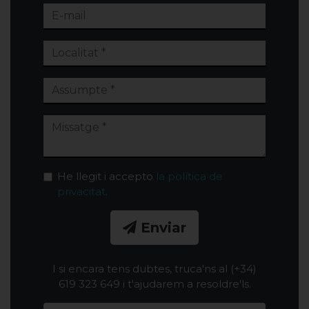
He llegit i accepto
la política de
privacitat
.
Enviar
I si encara tens dubtes, truca'ns al (+34)
619 323 649 i t'ajudarem a resoldre'ls.