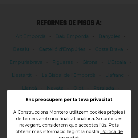
REFORMES DE PISOS A:
Alt Empordà
Baix Empordà
Banyoles
Besalú
Castelló d'Empúries
Costa Brava
Empuriabrava
Figueres
Girona
L'Escala
L'estartit
La Bisbal de l'Empordà
Llafranc
Llançà
Navata
Olot
Peralada
Ens preocupem per la teva privacitat
Portbou
Roses
A Construccions Montero utilitzem cookies pròpies i
de tercers amb una finalitat analítica. Si continues
navegant, considerem que acceptes l'ús. Pots
obtenir més informació llegint la nostra
Política de