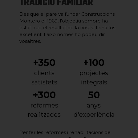
TRADICIÓ FAMILIAR
Des que el pare va fundar Construccions
Montero el 1969, l'objectiu sempre ha
estat que el resultat de la nostra feina fos
excel·lent. I això només ho podeu dir
vosaltres.
+350
+100
clients
projectes
satisfets
integrals
+300
50
reformes
anys
realitzades
d'experiència
Per fer les reformes i rehabilitacions de