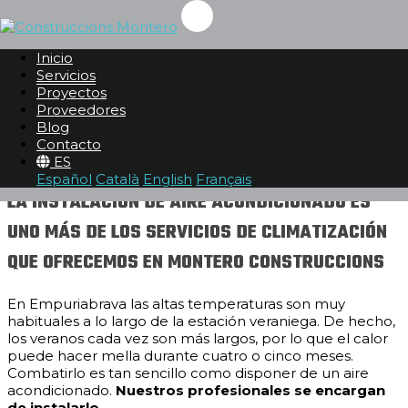
INSTALACIÓN AIRE ACONDICIONADO EN
EMPURIABRAVA
Inicio
Servicios
Proyectos
Servicios
Proveedores
Climatización
Blog
Instalación Aire Acondicionado
Contacto
Instalación Aire Acondicionado en Empuriabrava
ES
Español
Català
English
Français
LA INSTALACIÓN DE AIRE ACONDICIONADO ES
UNO MÁS DE LOS SERVICIOS DE CLIMATIZACIÓN
QUE OFRECEMOS EN MONTERO CONSTRUCCIONS
En Empuriabrava las altas temperaturas son muy
habituales a lo largo de la estación veraniega. De hecho,
los veranos cada vez son más largos, por lo que el calor
puede hacer mella durante cuatro o cinco meses.
Combatirlo es tan sencillo como disponer de un aire
acondicionado.
Nuestros profesionales se encargan
de instalarlo
.