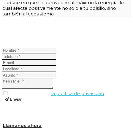
traduce en que se aproveche al máximo la energía, lo
cual afecta positivamente no solo a tu bolsillo, sino
también al ecosistema.
PÍDENOS PRESUPUESTO PARA LA INSTALACIÓN
DE TU AIRE ACONDICIONADO
He leído y acepto
la política de privacidad
.
Enviar
Y si todavía tienes dudas, llámanos al (+34) 619 323 649 y
te ayudaremos a resolverlos.
Llámanos ahora