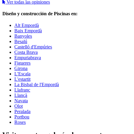
Ver todas las opiniones
Diseño y construcción de Piscinas en:
Alt Empordà
Baix Empordà
Banyoles
Besalú
Castelló d'Empúries
Costa Brava
Empuriabrava
Figueres
Girona
L'Escala
L'estartit
La Bisbal de l'Empordà
Llafranc
Llançà
Navata
Olot
Peralada
Portbou
Roses