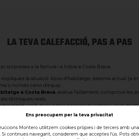
LA TEVA CALEFACCIÓ, PAS A PAS
 sorpreses a la factura i a l'obra a Costa Brava.
 expliques la situació: tipus d'habitatge, sistema actual (si e
orma o només canvi d'equip.
habitatge a Costa Brava
, avalua l'aïllament, comprova les so
tats tèrmiques reals.
compromís
, amb dues o tres opcions de sistema, cost d'instal
alvi rellevant.
Ens preocupem per la teva privacitat
l sistema escollit a Costa Brava
, amb posada a punt, formac
uccions Montero utilitzem cookies pròpies i de tercers amb una f
a. Si continues navegant, considerem que acceptes l'ús. Pots ob