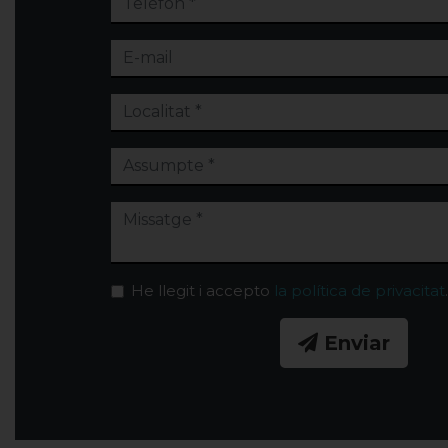
He llegit i accepto
la política de privacitat
.
Enviar