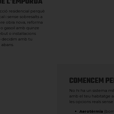
DE L'EMPORDÀ
cció residencial perquè
al i sense sobresalts a
bre obra nova, reforma
as o gasoil amb quinze
but o instal·lacions
ho decidim amb tu
o abans.
COMENCEM PEL
No hi ha un sistema mil
amb el teu habitatge a 
les opcions reals sens
Aerotèrmia
(bomb