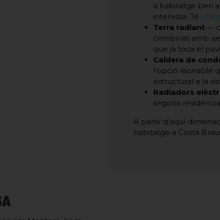
a habitatge ben aïl
interessa. Té
el se
Terra radiant
— c
combinat amb aer
que ja toca el p
Caldera de cond
l'opció raonable q
estructural a la vis
Radiadors elèctr
segona residència
A partir d'aquí dimens
habitatge a Costa Brava
SA