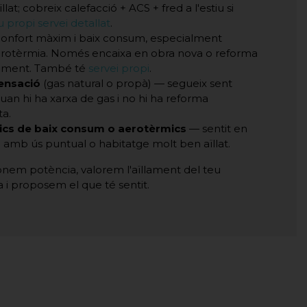
lat; cobreix calefacció + ACS + fred a l'estiu si
u propi servei detallat
.
onfort màxim i baix consum, especialment
otèrmia. Només encaixa en obra nova o reforma
aviment. També té
servei propi
.
ensació
(gas natural o propà) — segueix sent
uan hi ha xarxa de gas i no hi ha reforma
ta.
ics de baix consum o aerotèrmics
— sentit en
 amb ús puntual o habitatge molt ben aïllat.
ionem potència, valorem l'aïllament del teu
 i proposem el que té sentit.