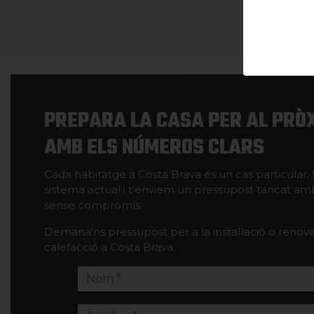
PREPARA LA CASA PER AL PRÒ
AMB ELS NÚMEROS CLARS
Cada habitatge a Costa Brava és un cas particular. 
sistema actual i t'enviem un pressupost tancat am
sense compromís.
Demana'ns pressupost per a la instal·lació o renova
calefacció a Costa Brava.