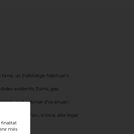
n tens), ús (habitatge habitual o
rtides existents (fums, gas,
·lació, cost estimat d'ús anual i
ió bàsica d'ús i, si toca, alta legal
inalitat
tenir més