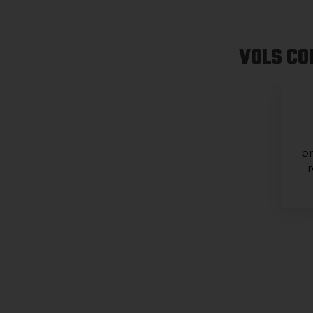
VOLS CO
pr
r