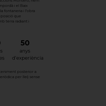
ruccions Montero, hem
Empordà i el Baix
 fontaneria i l'obra
eposició que
b terra radiant i
0
50
s
anys
es
d'experiència
teniment posterior a
eriòdica per llei) sense