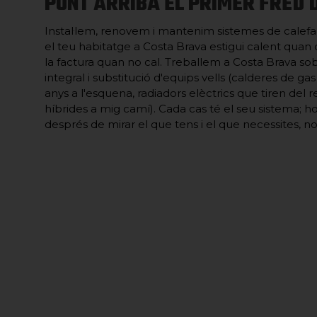
PUNT ARRIBA EL PRIMER FRED 
Instal·lem, renovem i mantenim sistemes de calefa
el teu habitatge a Costa Brava estigui calent quan c
la factura quan no cal. Treballem a Costa Brava so
integral i substitució d'equips vells (calderes de g
anys a l'esquena, radiadors elèctrics que tiren del re
híbrides a mig camí). Cada cas té el seu sistema; 
després de mirar el que tens i el que necessites, n