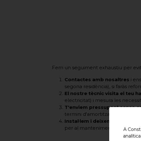
Fem un seguiment exhaustiu per evitar
Contactes amb nosaltres
i ens
segona residència), si faràs ref
El nostre tècnic visita el teu 
electricitat) i mesura les necessi
T'enviem pressupost sense 
termini d'amortització si hi ha est
Instal·lem i deixem en marxa e
per al manteniment.
A Constr
analític