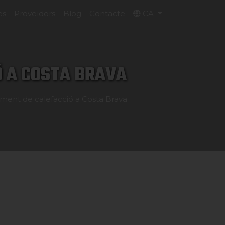
es
Proveïdors
Blog
Contacte
CA
Ó A COSTA BRAVA
niment de calefacció a Costa Brava