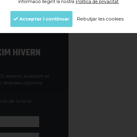
informació llegint la nostra
Política de privacitat
Acceptar i continuar
Rebutjar les cookies
XIM HIVERN
Et visitem, avaluem el
b diverses opcions,
ció de la teva