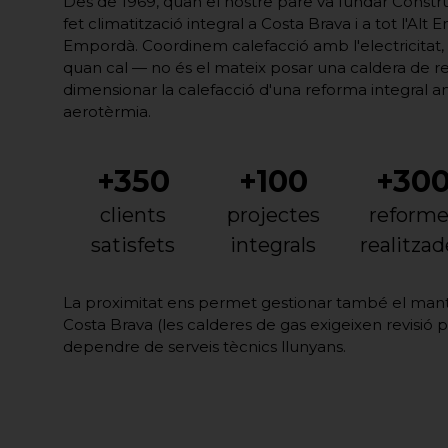
Des de 1969, quan el nostre pare va fundar Const
fet climatització integral a Costa Brava i a tot l'Alt 
Empordà. Coordinem calefacció amb l'electricitat, la
quan cal — no és el mateix posar una caldera de r
dimensionar la calefacció d'una reforma integral am
aerotèrmia.
+350
+100
+30
clients
projectes
reforme
satisfets
integrals
realitzad
La proximitat ens permet gestionar també el man
Costa Brava (les calderes de gas exigeixen revisió p
dependre de serveis tècnics llunyans.