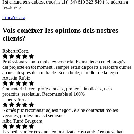
I si encara tens dubtes, truca'ns al (+34) 619 323 649 i t'ajudarem a
resoldre'ls.
Truca'ns ara
Vols conèixer les opinions dels nostres
clients?
Robert rCosta
Professionals i amb molta experiència. Es mantenen en el progrés
del projecte en tot moment i sempre estan disposats a resoldre dubtes
abans i després del contracte. Sens dubte, el millor de la regió.
Agustin Rubio
Comentari sincer : professionals , propers , implicats , nets,
proactius, resolutius. Recomanable al 100%
Thierry Soria
Només puc recomanar aquest negoci, els he contractat moltes
vegades, professionals i seriosos.
Alba Turró Bruguera
Les petites reformes que hem realitzat a casa amb l’ empresa han