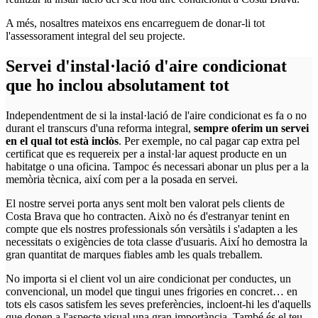
A més, nosaltres mateixos ens encarreguem de donar-li tot
l'assessorament integral del seu projecte.
Servei d'instal·lació d'aire condicionat
que ho inclou absolutament tot
Independentment de si la instal·lació de l'aire condicionat es fa o no
durant el transcurs d'una reforma integral,
sempre oferim un servei
en el qual tot està inclòs
. Per exemple, no cal pagar cap extra pel
certificat que es requereix per a instal·lar aquest producte en un
habitatge o una oficina. Tampoc és necessari abonar un plus per a la
memòria tècnica, així com per a la posada en servei.
El nostre servei porta anys sent molt ben valorat pels clients de
Costa Brava que ho contracten. Això no és d'estranyar tenint en
compte que els nostres professionals són versàtils i s'adapten a les
necessitats o exigències de tota classe d'usuaris. Així ho demostra la
gran quantitat de marques fiables amb les quals treballem.
No importa si el client vol un aire condicionat per conductes, un
convencional, un model que tingui unes frigories en concret… en
tots els casos satisfem les seves preferències, incloent-hi les d'aquells
que donen a l'aspecte visual una gran importància. També és el teu