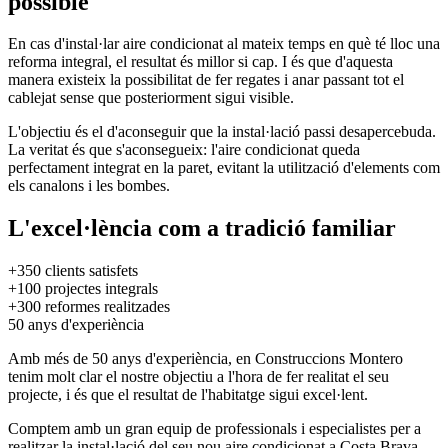
possible
En cas d'instal·lar aire condicionat al mateix temps en què té lloc una
reforma integral, el resultat és millor si cap. I és que d'aquesta
manera existeix la possibilitat de fer regates i anar passant tot el
cablejat sense que posteriorment sigui visible.
L'objectiu és el d'aconseguir que la instal·lació passi desapercebuda.
La veritat és que s'aconsegueix: l'aire condicionat queda
perfectament integrat en la paret, evitant la utilització d'elements com
els canalons i les bombes.
L'excel·lència com a tradició familiar
+350
clients satisfets
+100
projectes integrals
+300
reformes realitzades
50
anys d'experiència
Amb més de 50 anys d'experiència, en Construccions Montero
tenim molt clar el nostre objectiu a l'hora de fer realitat el seu
projecte, i és que el resultat de l'habitatge sigui excel·lent.
Comptem amb un gran equip de professionals i especialistes per a
realitzar la instal·lació del seu nou aire condicionat a Costa Brava.