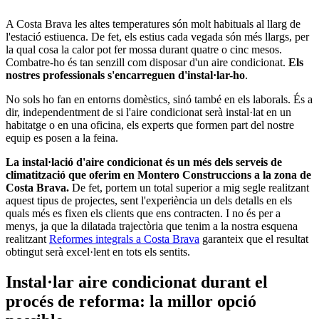
A Costa Brava les altes temperatures són molt habituals al llarg de
l'estació estiuenca. De fet, els estius cada vegada són més llargs, per
la qual cosa la calor pot fer mossa durant quatre o cinc mesos.
Combatre-ho és tan senzill com disposar d'un aire condicionat.
Els
nostres professionals s'encarreguen d'instal·lar-ho
.
No sols ho fan en entorns domèstics, sinó també en els laborals. És a
dir, independentment de si l'aire condicionat serà instal·lat en un
habitatge o en una oficina, els experts que formen part del nostre
equip es posen a la feina.
La instal·lació d'aire condicionat és un més dels serveis de
climatització que oferim en Montero Construccions a la zona de
Costa Brava.
De fet, portem un total superior a mig segle realitzant
aquest tipus de projectes, sent l'experiència un dels detalls en els
quals més es fixen els clients que ens contracten. I no és per a
menys, ja que la dilatada trajectòria que tenim a la nostra esquena
realitzant
Reformes integrals a Costa Brava
garanteix que el resultat
obtingut serà excel·lent en tots els sentits.
Instal·lar aire condicionat durant el
procés de reforma: la millor opció