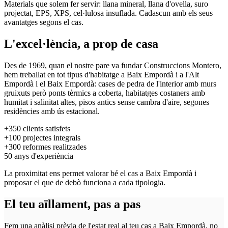
Materials que solem fer servir: llana mineral, llana d'ovella, suro
projectat, EPS, XPS, cel·lulosa insuflada. Cadascun amb els seus
avantatges segons el cas.
L'excel·lència, a prop de casa
Des de 1969, quan el nostre pare va fundar Construccions Montero,
hem treballat en tot tipus d'habitatge a Baix Empordà i a l'Alt
Empordà i el Baix Empordà: cases de pedra de l'interior amb murs
gruixuts però ponts tèrmics a coberta, habitatges costaners amb
humitat i salinitat altes, pisos antics sense cambra d'aire, segones
residències amb ús estacional.
+350
clients satisfets
+100
projectes integrals
+300
reformes realitzades
50
anys d'experiència
La proximitat ens permet valorar bé el cas a Baix Empordà i
proposar el que de debò funciona a cada tipologia.
El teu aïllament, pas a pas
Fem una anàlisi prèvia de l'estat real al teu cas a Baix Empordà, no