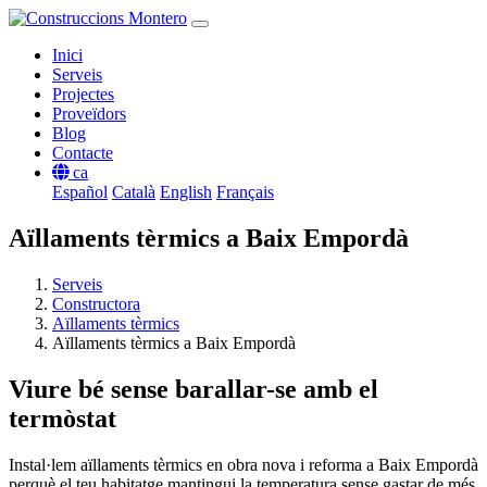
Inici
Serveis
Projectes
Proveïdors
Blog
Contacte
ca
Español
Català
English
Français
Aïllaments tèrmics a Baix Empordà
Serveis
Constructora
Aïllaments tèrmics
Aïllaments tèrmics a Baix Empordà
Viure bé sense barallar-se amb el
termòstat
Instal·lem aïllaments tèrmics en obra nova i reforma a Baix Empordà
perquè el teu habitatge mantingui la temperatura sense gastar de més