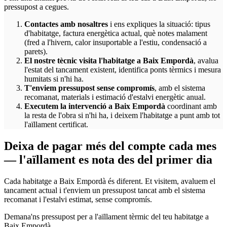
pressupost a cegues.
Contactes amb nosaltres
i ens expliques la situació: tipus
d'habitatge, factura energètica actual, què notes malament
(fred a l'hivern, calor insuportable a l'estiu, condensació a
parets).
El nostre tècnic visita l'habitatge a Baix Empordà
, avalua
l'estat del tancament existent, identifica ponts tèrmics i mesura
humitats si n'hi ha.
T'enviem pressupost sense compromís
, amb el sistema
recomanat, materials i estimació d'estalvi energètic anual.
Executem la intervenció a Baix Empordà
coordinant amb
la resta de l'obra si n'hi ha, i deixem l'habitatge a punt amb tot
l'aïllament certificat.
Deixa de pagar més del compte cada mes
— l'aïllament es nota des del primer dia
Cada habitatge a Baix Empordà és diferent. Et visitem, avaluem el
tancament actual i t'enviem un pressupost tancat amb el sistema
recomanat i l'estalvi estimat, sense compromís.
Demana'ns pressupost per a l'aïllament tèrmic del teu habitatge a
Baix Empordà.