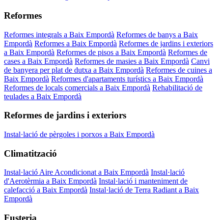
Reformes
Reformes integrals a Baix Empordà
Reformes de banys a Baix
Empordà
Reformes a Baix Empordà
Reformes de jardins i exteriors
a Baix Empordà
Reformes de pisos a Baix Empordà
Reformes de
cases a Baix Empordà
Reformes de masies a Baix Empordà
Canvi
de banyera per plat de dutxa a Baix Empordà
Reformes de cuines a
Baix Empordà
Reformes d'apartaments turístics a Baix Empordà
Reformes de locals comercials a Baix Empordà
Rehabilitació de
teulades a Baix Empordà
Reformes de jardins i exteriors
Instal·lació de pèrgoles i porxos a Baix Empordà
Climatització
Instal·lació Aire Acondicionat a Baix Empordà
Instal·lació
d'Aerotèrmia a Baix Empordà
Instal·lació i manteniment de
calefacció a Baix Empordà
Instal·lació de Terra Radiant a Baix
Empordà
Fusteria