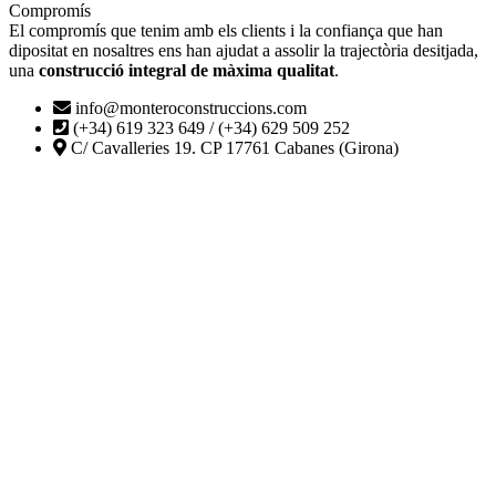
Compromís
El compromís que tenim amb els clients i la confiança que han
dipositat en nosaltres ens han ajudat a assolir la trajectòria desitjada,
una
construcció integral de màxima qualitat
.
info@monteroconstruccions.com
(+34) 619 323 649 / (+34) 629 509 252
C/ Cavalleries 19. CP 17761 Cabanes (Girona)