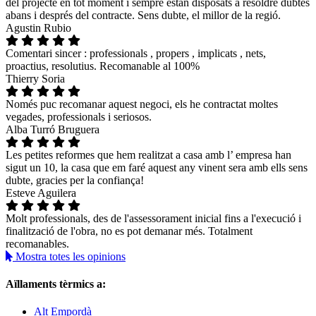
del projecte en tot moment i sempre estan disposats a resoldre dubtes
abans i després del contracte. Sens dubte, el millor de la regió.
Agustin Rubio
Comentari sincer : professionals , propers , implicats , nets,
proactius, resolutius. Recomanable al 100%
Thierry Soria
Només puc recomanar aquest negoci, els he contractat moltes
vegades, professionals i seriosos.
Alba Turró Bruguera
Les petites reformes que hem realitzat a casa amb l’ empresa han
sigut un 10, la casa que em faré aquest any vinent sera amb ells sens
dubte, gracies per la confiança!
Esteve Aguilera
Molt professionals, des de l'assessorament inicial fins a l'execució i
finalització de l'obra, no es pot demanar més. Totalment
recomanables.
Mostra totes les opinions
Aïllaments tèrmics a:
Alt Empordà