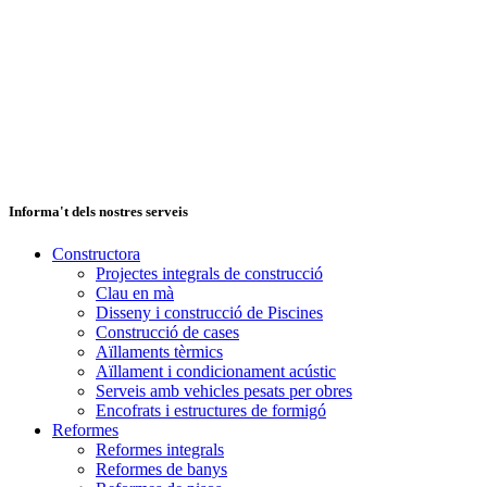
Informa't dels nostres serveis
Constructora
Projectes integrals de construcció
Clau en mà
Disseny i construcció de Piscines
Construcció de cases
Aïllaments tèrmics
Aïllament i condicionament acústic
Serveis amb vehicles pesats per obres
Encofrats i estructures de formigó
Reformes
Reformes integrals
Reformes de banys