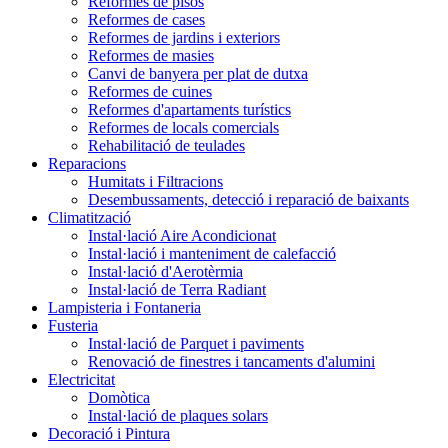
Reformes de pisos
Reformes de cases
Reformes de jardins i exteriors
Reformes de masies
Canvi de banyera per plat de dutxa
Reformes de cuines
Reformes d'apartaments turístics
Reformes de locals comercials
Rehabilitació de teulades
Reparacions
Humitats i Filtracions
Desembussaments, detecció i reparació de baixants
Climatització
Instal·lació Aire Acondicionat
Instal·lació i manteniment de calefacció
Instal·lació d'Aerotèrmia
Instal·lació de Terra Radiant
Lampisteria i Fontaneria
Fusteria
Instal·lació de Parquet i paviments
Renovació de finestres i tancaments d'alumini
Electricitat
Domòtica
Instal·lació de plaques solars
Decoració i Pintura