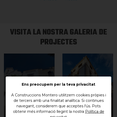
VISITA LA NOSTRA GALERIA DE
PROJECTES
Ens preocupem per la teva privacitat
A Construccions Montero utilitzem cookies pròpies i
REFORMA INTEGRAL
de tercers amb una finalitat analítica. Si continues
DE CASA AL PORT DE
navegant, considerem que acceptes l'ús. Pots
REFORMA INTEGRAL
obtenir més informació llegint la nostra
Política de
LA SELVA
DE CASA A PORTBOU