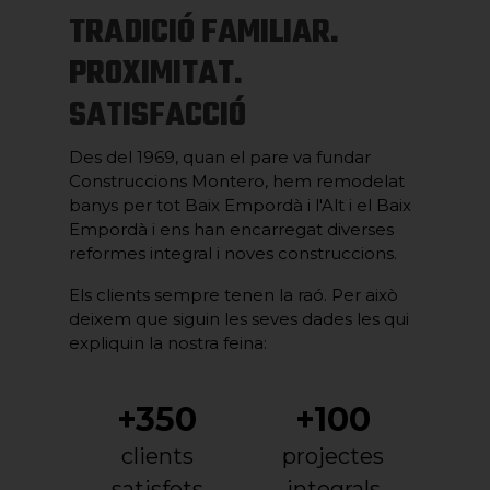
TRADICIÓ FAMILIAR.
PROXIMITAT.
SATISFACCIÓ
Des del 1969, quan el pare va fundar
Construccions Montero, hem remodelat
banys per tot Baix Empordà i l'Alt i el Baix
Empordà i ens han encarregat diverses
reformes integral i noves construccions.
Els clients sempre tenen la raó. Per això
deixem que siguin les seves dades les qui
expliquin la nostra feina:
+350
+100
clients
projectes
satisfets
integrals