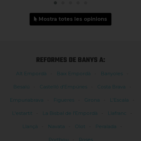
Mostra totes les opinions
REFORMES DE BANYS A:
Alt Empordà
Baix Empordà
Banyoles
Besalú
Castelló d'Empúries
Costa Brava
Empuriabrava
Figueres
Girona
L'Escala
L'estartit
La Bisbal de l'Empordà
Llafranc
Llançà
Navata
Olot
Peralada
Portbou
Roses