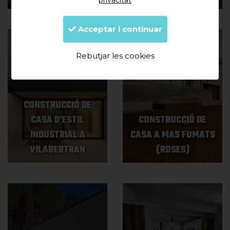
privacitat
Acceptar i continuar
Rebutjar les cookies
CONSTRUCCIÓ DE
CASA D'ESTIL
CONSTRUCCIÓ DE
INDUSTRIAL A
CASA A MAS FUMATS
VILABERTRAN
(ROSES)