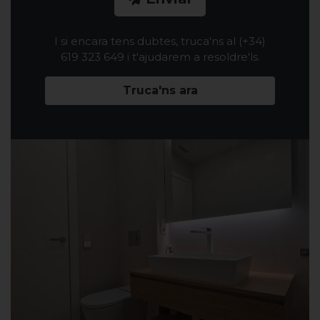
I si encara tens dubtes, truca'ns al (+34)
619 323 649 i t'ajudarem a resoldre'ls.
Truca'ns ara