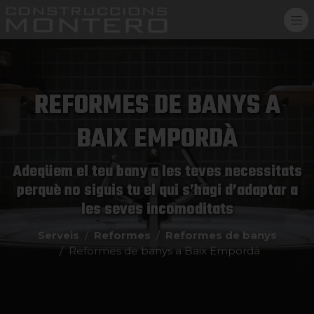
REFORMES DE BANYS A
BAIX EMPORDÀ
Adeqüem el teu bany a les teves necessitats
perquè no siguis tu el qui s’hagi d’adaptar a
les seves incomoditats
Serveis
Reformes
Reformes de banys
Reformes de banys a Baix Empordà