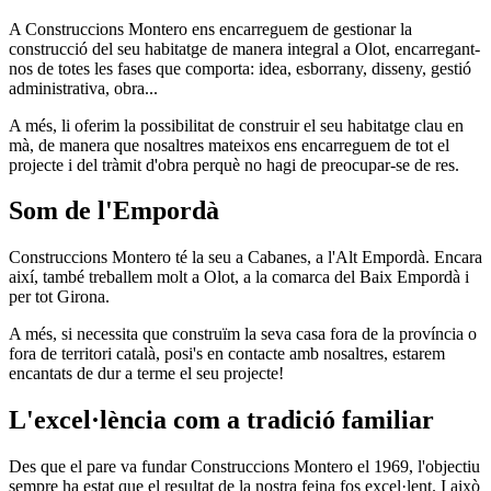
A Construccions Montero ens encarreguem de gestionar la
construcció del seu habitatge de manera integral a Olot, encarregant-
nos de totes les fases que comporta: idea, esborrany, disseny, gestió
administrativa, obra...
A més, li oferim la possibilitat de construir el seu habitatge clau en
mà, de manera que nosaltres mateixos ens encarreguem de tot el
projecte i del tràmit d'obra perquè no hagi de preocupar-se de res.
Som de l'Empordà
Construccions Montero té la seu a Cabanes, a l'Alt Empordà. Encara
així, també treballem molt a Olot, a la comarca del Baix Empordà i
per tot Girona.
A més, si necessita que construïm la seva casa fora de la província o
fora de territori català, posi's en contacte amb nosaltres, estarem
encantats de dur a terme el seu projecte!
L'excel·lència com a tradició familiar
Des que el pare va fundar Construccions Montero el 1969, l'objectiu
sempre ha estat que el resultat de la nostra feina fos excel·lent. I això