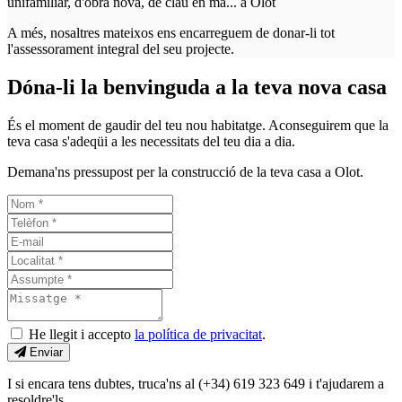
unifamiliar, d'obra nova, de clau en mà... a Olot
A més, nosaltres mateixos ens encarreguem de donar-li tot
l'assessorament integral del seu projecte.
Dóna-li la benvinguda a la teva nova casa
És el moment de gaudir del teu nou habitatge. Aconseguirem que la
teva casa s'adeqüi a les necessitats del teu dia a dia.
Demana'ns pressupost per la construcció de la teva casa a Olot.
He llegit i accepto
la política de privacitat
.
Enviar
I si encara tens dubtes, truca'ns al (+34) 619 323 649 i t'ajudarem a
resoldre'ls.