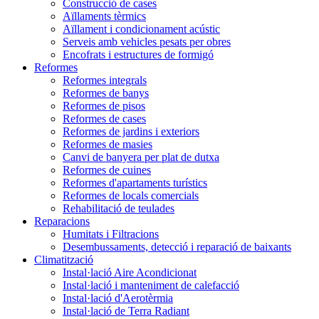
Construcció de cases
Aïllaments tèrmics
Aïllament i condicionament acústic
Serveis amb vehicles pesats per obres
Encofrats i estructures de formigó
Reformes
Reformes integrals
Reformes de banys
Reformes de pisos
Reformes de cases
Reformes de jardins i exteriors
Reformes de masies
Canvi de banyera per plat de dutxa
Reformes de cuines
Reformes d'apartaments turístics
Reformes de locals comercials
Rehabilitació de teulades
Reparacions
Humitats i Filtracions
Desembussaments, detecció i reparació de baixants
Climatització
Instal·lació Aire Acondicionat
Instal·lació i manteniment de calefacció
Instal·lació d'Aerotèrmia
Instal·lació de Terra Radiant