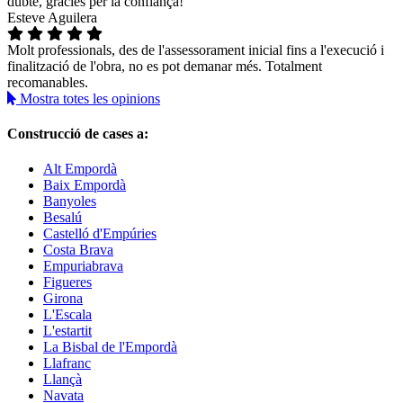
dubte, gracies per la confiança!
Esteve Aguilera
Molt professionals, des de l'assessorament inicial fins a l'execució i
finalització de l'obra, no es pot demanar més. Totalment
recomanables.
Mostra totes les opinions
Construcció de cases a:
Alt Empordà
Baix Empordà
Banyoles
Besalú
Castelló d'Empúries
Costa Brava
Empuriabrava
Figueres
Girona
L'Escala
L'estartit
La Bisbal de l'Empordà
Llafranc
Llançà
Navata