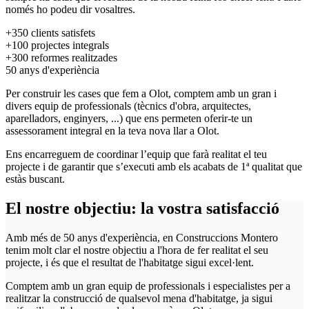
només ho podeu dir vosaltres.
+350
clients satisfets
+100
projectes integrals
+300
reformes realitzades
50
anys d'experiència
Per construir les cases que fem a Olot, comptem amb un gran i
divers equip de professionals (tècnics d'obra, arquitectes,
aparelladors, enginyers, ...) que ens permeten oferir-te un
assessorament integral en la teva nova llar a Olot.
Ens encarreguem de coordinar l’equip que farà realitat el teu
projecte i de garantir que s’executi amb els acabats de 1ª qualitat que
estàs buscant.
El nostre objectiu: la vostra satisfacció
Amb més de 50 anys d'experiència, en Construccions Montero
tenim molt clar el nostre objectiu a l'hora de fer realitat el seu
projecte, i és que el resultat de l'habitatge sigui excel·lent.
Comptem amb un gran equip de professionals i especialistes per a
realitzar la construcció de qualsevol mena d'habitatge, ja sigui