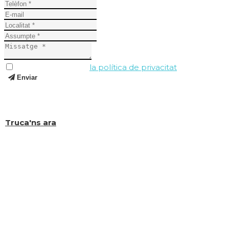
He llegit i accepto
la política de privacitat
.
Enviar
I si encara tens dubtes, truca'ns al (+34) 619 323 649 i
t'ajudarem a resoldre'ls.
Truca'ns ara