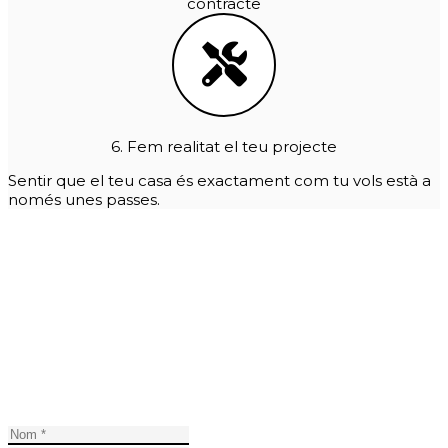
contracte
6. Fem realitat el teu projecte
Sentir que el teu casa és exactament com tu vols està a
només unes passes.
HA ARRIBAT L'HORA DEL CANVI
És el moment de tornar a gaudir de la comoditat de la
llar i d'aconseguir que el teu casa s'adeqüi a les
necessitats del teu dia a dia. D'invertir en la felicitat de
sentir-se a casa.
Demana'ns pressupost per a la teva reforma del teu
casa a Olot.