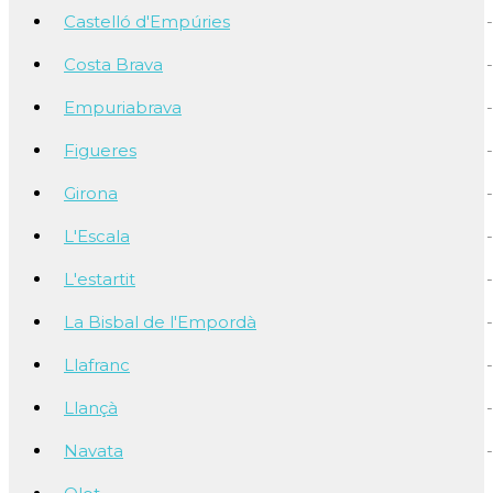
Castelló d'Empúries
Costa Brava
Empuriabrava
Figueres
Girona
L'Escala
L'estartit
La Bisbal de l'Empordà
Llafranc
Llançà
Navata