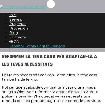
REFORMES DE CASES A OLOT
Inici
Una nova vida per la teva casa
Serveis
Projectes
Proveïdors
Serveis
Blog
Reformes
Contacte
Reformes de cases
CA
Reformes de cases a Olot
Español
Català
English
Français
REFORMEM LA TEVA CASA PER ADAPTAR-LA A
LES TEVES NECESSITATS
Les teves necessitats canvien i, amb elles, la teva casa
també ha de fer-ho.
Pot ser que acabis de comprar una casa o una masia
antiga a Olot i vols reformar-la abans d'entrar a viure, o
potser la teva llar s'ha quedat vella i necessita una
rentada de cara perquè puguis estar còmode per viure.