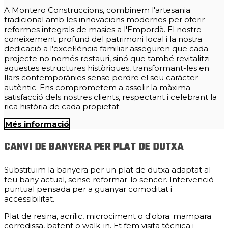
A Montero Construccions, combinem l'artesania
tradicional amb les innovacions modernes per oferir
reformes integrals de masies a l'Empordà. El nostre
coneixement profund del patrimoni local i la nostra
dedicació a l'excel·lència familiar asseguren que cada
projecte no només restauri, sinó que també revitalitzi
aquestes estructures històriques, transformant-les en
llars contemporànies sense perdre el seu caràcter
autèntic. Ens comprometem a assolir la màxima
satisfacció dels nostres clients, respectant i celebrant la
rica història de cada propietat.
Més informació
CANVI DE BANYERA PER PLAT DE DUTXA
Substituïm la banyera per un plat de dutxa adaptat al
teu bany actual, sense reformar-lo sencer. Intervenció
puntual pensada per a guanyar comoditat i
accessibilitat.
Plat de resina, acrílic, microciment o d'obra; mampara
corredissa, batent o walk-in. Et fem visita tècnica i