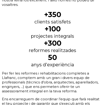
nostra feina fos excel·lent. I això només ho podeu dir
vosaltres.
+350
clients satisfets
+100
projectes integrals
+300
reformes realitzades
50
anys d'experiència
Per fer les reformes i rehabilitacions completes a
Llafranc, comptem amb un gran i divers equip de
professionals (tècnics d'obra, arquitectes, aparelladors,
enginyers, ...) que ens permeten oferir-te un
assessorament integral en la teva reforma.
Ens encarreguem de coordinar l’equip que farà realitat
el teu projecte i de garantir que s’executi amb els