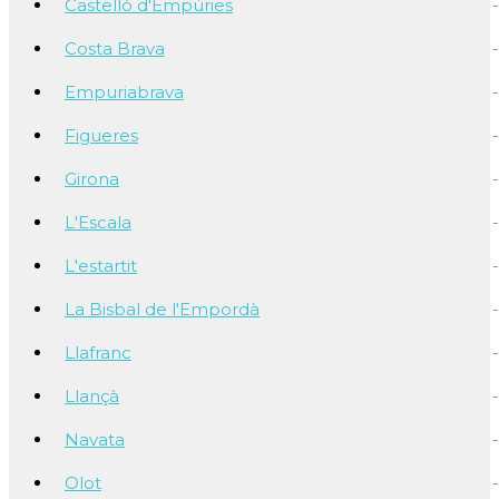
Castelló d'Empúries
Costa Brava
Empuriabrava
Figueres
Girona
L'Escala
L'estartit
La Bisbal de l'Empordà
Llafranc
Llançà
Navata
Olot