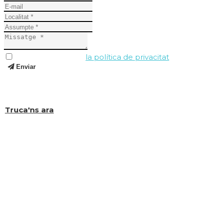
He llegit i accepto
la política de privacitat
.
Enviar
I si encara tens dubtes, truca'ns al (+34) 619 323 649 i
t'ajudarem a resoldre'ls.
Truca'ns ara