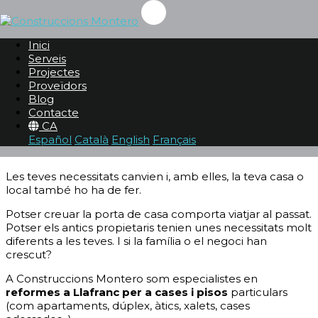
REFORMES A LLAFRANC
Inici
Serveis
Serveis
Projectes
Reformes
Proveïdors
Reformes a Llafranc
Blog
Contacte
REFORMEM LA TEVA LLAR PER ADAPTAR-LA A
CA
Español
Català
English
Français
LES TEVES NECESSITATS
Les teves necessitats canvien i, amb elles, la teva casa o
local també ho ha de fer.
Potser creuar la porta de casa comporta viatjar al passat.
Potser els antics propietaris tenien unes necessitats molt
diferents a les teves. I si la família o el negoci han
crescut?
A Construccions Montero som especialistes en
reformes a Llafranc per a cases i pisos
particulars
(com apartaments, dúplex, àtics, xalets, cases