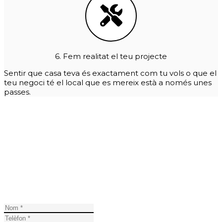
6. Fem realitat el teu projecte
Sentir que casa teva és exactament com tu vols o que el
teu negoci té el local que es mereix està a només unes
passes.
HA ARRIBAT L'HORA DEL CANVI
És el moment de tornar a gaudir de la comoditat de la
llar. D'aconseguir que el teu local s'adeqüi a les
necessitats de la teva empresa. D'invertir en la felicitat
de sentir-se a casa.
Demana'ns pressupost per a la teva reforma general a
Llafranc.