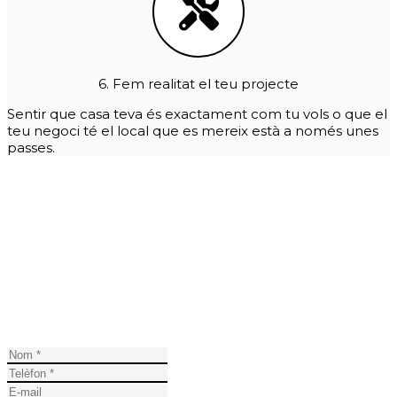
6. Fem realitat el teu projecte
Sentir que casa teva és exactament com tu vols o que el
teu negoci té el local que es mereix està a només unes
passes.
HA ARRIBAT L'HORA DEL CANVI
És el moment de tornar a gaudir de la comoditat de la
llar. D'aconseguir que el teu local s'adeqüi a les
necessitats de la teva empresa. D'invertir en la felicitat
de sentir-se a casa.
Demana'ns pressupost per a la teva reforma general a
Llançà.