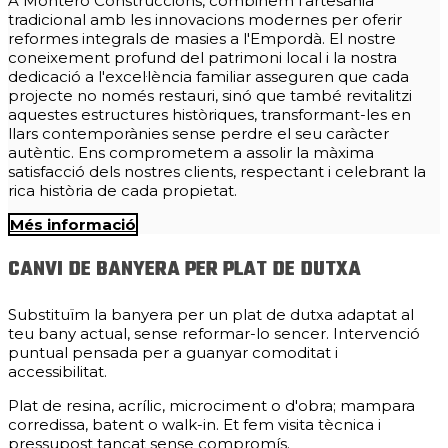
A Montero Construccions, combinem l'artesania
tradicional amb les innovacions modernes per oferir
reformes integrals de masies a l'Empordà. El nostre
coneixement profund del patrimoni local i la nostra
dedicació a l'excel·lència familiar asseguren que cada
projecte no només restauri, sinó que també revitalitzi
aquestes estructures històriques, transformant-les en
llars contemporànies sense perdre el seu caràcter
autèntic. Ens comprometem a assolir la màxima
satisfacció dels nostres clients, respectant i celebrant la
rica història de cada propietat.
Més informació
CANVI DE BANYERA PER PLAT DE DUTXA
Substituïm la banyera per un plat de dutxa adaptat al
teu bany actual, sense reformar-lo sencer. Intervenció
puntual pensada per a guanyar comoditat i
accessibilitat.
Plat de resina, acrílic, microciment o d'obra; mampara
corredissa, batent o walk-in. Et fem visita tècnica i
pressupost tancat sense compromís.