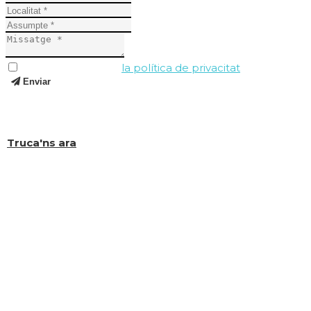
He llegit i accepto
la política de privacitat
.
Enviar
I si encara tens dubtes, truca'ns al (+34) 619 323 649 i
t'ajudarem a resoldre'ls.
Truca'ns ara