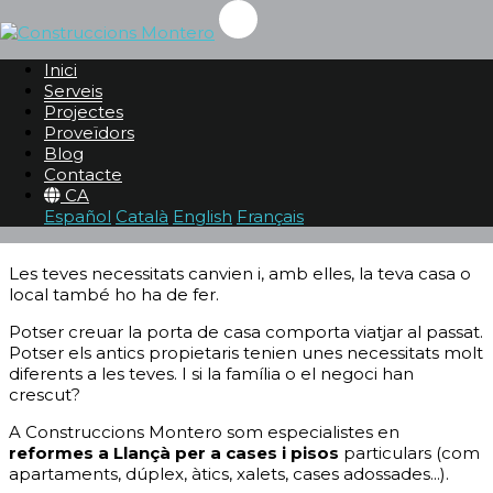
REFORMES A LLANÇÀ
Inici
Serveis
Serveis
Projectes
Reformes
Proveïdors
Reformes a Llançà
Blog
Contacte
REFORMEM LA TEVA LLAR PER ADAPTAR-LA A
CA
Español
Català
English
Français
LES TEVES NECESSITATS
Les teves necessitats canvien i, amb elles, la teva casa o
local també ho ha de fer.
Potser creuar la porta de casa comporta viatjar al passat.
Potser els antics propietaris tenien unes necessitats molt
diferents a les teves. I si la família o el negoci han
crescut?
A Construccions Montero som especialistes en
reformes a Llançà per a cases i pisos
particulars (com
apartaments, dúplex, àtics, xalets, cases adossades...).