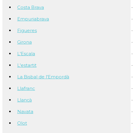
Costa Brava
Empuriabrava
Figueres
Girona
L'Escala
L'estartit
La Bisbal de l'Empordà
Llafranc
Llançà
Navata
Olot