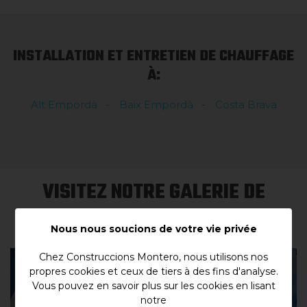
INSTALLATION ET ENTRETIEN DE CHAUFFAGE
À:
Alt Empordà
Baix Empordà
Costa Brava
VISITEZ NOTRE GALERIE DE
PROJETS
Nous nous soucions de votre vie privée
Chez Construccions Montero, nous utilisons nos
propres cookies et ceux de tiers à des fins d'analyse.
Vous pouvez en savoir plus sur les cookies en lisant
notre