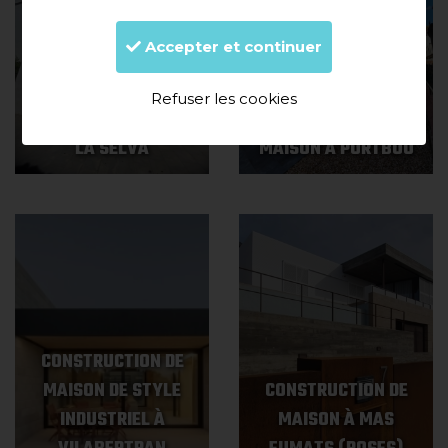
Accepter et continuer
RÉNOVATION
INTÉGRALE D'UNE
RÉNOVATION
Refuser les cookies
MAISON À EL PORT DE
COMPLÈTE D'UNE
LA SELVA
MAISON À PORTBOU
CONSTRUCTION DE
MAISON DE STYLE
CONSTRUCTION DE
INDUSTRIEL À
MAISON À MAS