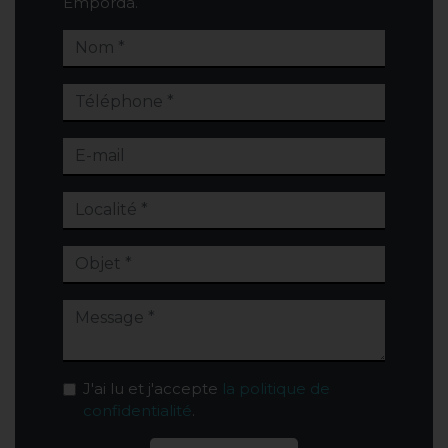
Empordà.
J'ai lu et j'accepte
la politique de
confidentialité
.