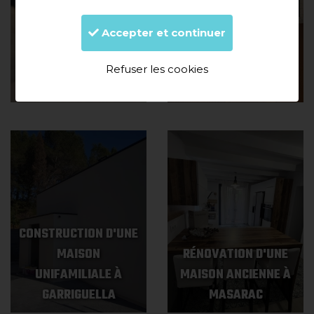
CONSTRUCTION DE
Accepter et continuer
MAISON DE STYLE
CONSTRUCTION DE
INDUSTRIEL À
MAISON À MAS
Refuser les cookies
VILABERTRAN
FUMATS (ROSES)
CONSTRUCTION D'UNE
MAISON
RÉNOVATION D'UNE
UNIFAMILIALE À
MAISON ANCIENNE À
GARRIGUELLA
MASARAC