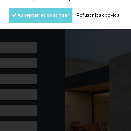
Nous veillerons à ce
Accepter et continuer
Refuser les cookies
iens.
otre maison à Alt