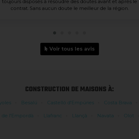
toujours disposés à résoudre des doutes avant et après le
contrat. Sans aucun doute le meilleur de la région.
Voir tous les avis
CONSTRUCTION DE MAISONS À:
yoles
Besalú
Castelló d'Empúries
Costa Brava
l de l'Empordà
Llafranc
Llançà
Navata
Olot