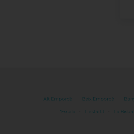
Alt Empordà
Baix Empordà
Ban
L'Escala
L'estartit
La Bisba