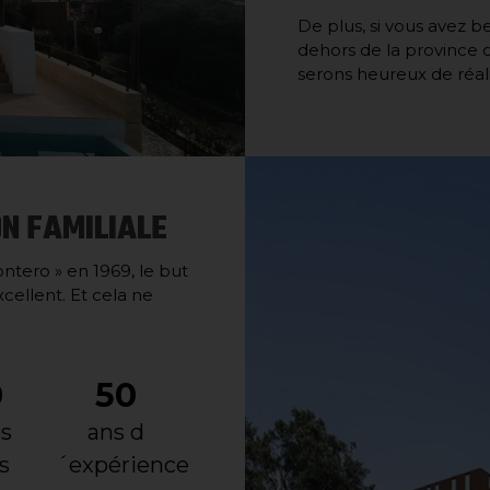
De plus, si vous avez 
dehors de la province o
serons heureux de réali
N FAMILIALE
tero » en 1969, le but
xcellent. Et cela ne
0
50
s
ans d
s
´expérience