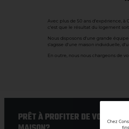
Avec plus de 50 ans d'expérience, à C
c'est que le résultat du logement soit
Nous disposons d'une grande équipe de
s'agisse d'une maison individuelle, d
En outre, nous nous chargeons de vou
PRÊT À PROFITER DE VOTRE NO
Chez Const
MAISON?
fin