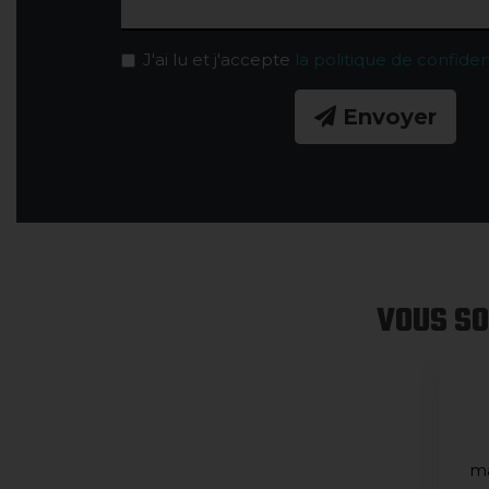
J'ai lu et j'accepte
la politique de confiden
Envoyer
VOUS SO
ma