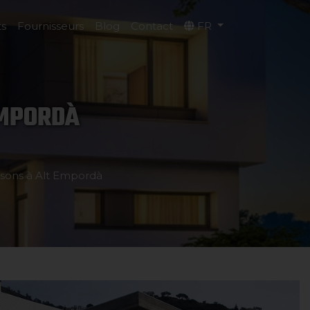
ts
Fournisseurs
Blog
Contact
FR
EMPORDÀ
isons à Alt Empordà