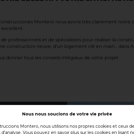
onstrucciones Montero nous avons très clairement notre obje
 excellent.
 professionnels et de spécialistes pour réaliser la constru
'une construction neuve, d'un logement clé en main... dans
s donner tous les conseils intégraux de votre projet.
Nous nous soucions de votre vie privée
UVELLE
ruccions Montero, nous utilisons nos propres cookies et ceux de 
s d'analyse. Vous pouvez en savoir plus sur les cookies en lisant n