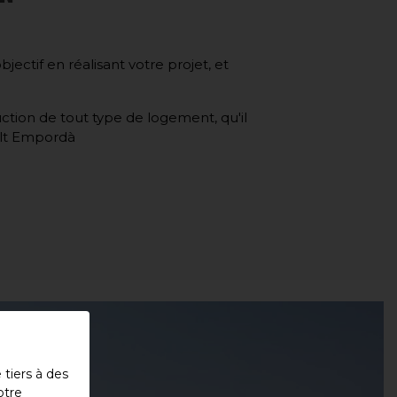
ctif en réalisant votre projet, et
ction de tout type de logement, qu'il
 Alt Empordà
tiers à des
otre