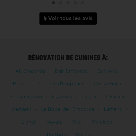
Voir tous les avis
RÉNOVATION DE CUISINES À:
Alt Empordà
Baix Empordà
Banyoles
Besalú
Castelló d'Empúries
Costa Brava
Empuriabrava
Figueres
Girona
L'Escala
L'estartit
La Bisbal de l'Empordà
Llafranc
Llançà
Navata
Olot
Peralada
Portbou
Roses