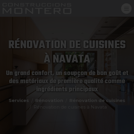
RÉNOVATION DE CUISINES
À NAVATA
Un grand confort, un soupçon de bon goût et
des matériaux de première qualité comme
ingrédients principaux
Services
Rénovation
Rénovation de cuisines
Rénovation de cuisines à Navata