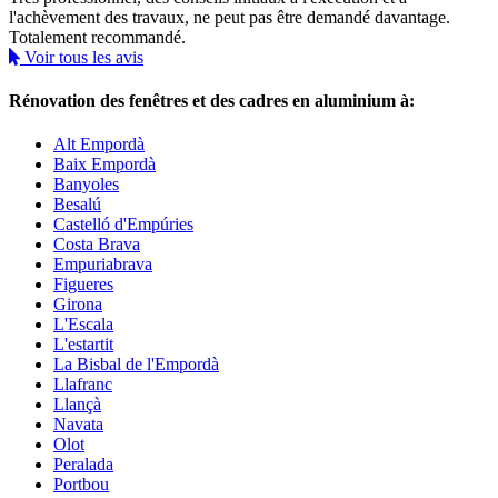
l'achèvement des travaux, ne peut pas être demandé davantage.
Totalement recommandé.
Voir tous les avis
Rénovation des fenêtres et des cadres en aluminium à:
Alt Empordà
Baix Empordà
Banyoles
Besalú
Castelló d'Empúries
Costa Brava
Empuriabrava
Figueres
Girona
L'Escala
L'estartit
La Bisbal de l'Empordà
Llafranc
Llançà
Navata
Olot
Peralada
Portbou