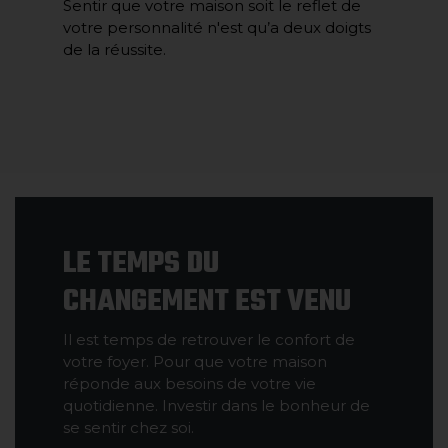
Sentir que votre maison soit le reflet de
votre personnalité n'est qu’a deux doigts
de la réussite.
LE TEMPS DU
CHANGEMENT EST VENU
Il est temps de retrouver le confort de
votre foyer. Pour que votre maison
réponde aux besoins de votre vie
quotidienne. Investir dans le bonheur de
se sentir chez soi.