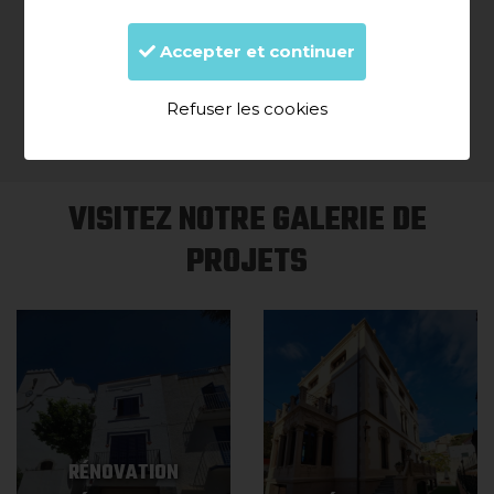
Llançà
Navata
Olot
Peralada
Accepter et continuer
Portbou
Roses
Refuser les cookies
VISITEZ NOTRE GALERIE DE
PROJETS
RÉNOVATION