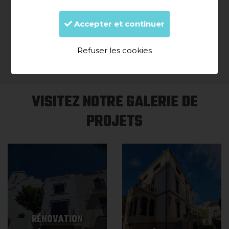
Llançà
Navata
Olot
Peralada
Accepter et continuer
Portbou
Roses
Refuser les cookies
VISITEZ NOTRE GALERIE DE
PROJETS
RÉNOVATION