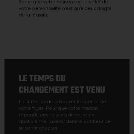
Sentir que votre maison soit le reflet de
votre personnalité n'est qu’a deux doigts
de la réussite.
LE TEMPS DU
CHANGEMENT EST VENU
Il est temps de retrouver le confort de
votre foyer. Pour que votre maison
réponde aux besoins de votre vie
quotidienne. Investir dans le bonheur de
se sentir chez soi.