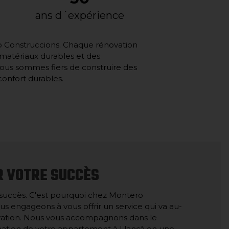
ans d´expérience
tero Construccions. Chaque rénovation
s matériaux durables et des
Nous sommes fiers de construire des
onfort durables.
R VOTRE SUCCÈS
 succès. C'est pourquoi chez Montero
s engageons à vous offrir un service qui va au-
ovation. Nous vous accompagnons dans le
mation de votre appartement à Llançà en une