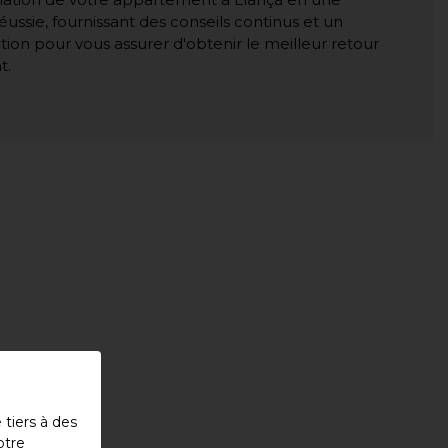
éussie, fournissant des conseils continus et un
tion pour vous assurer d'obtenir le meilleur retour
t.
tiers à des
otre