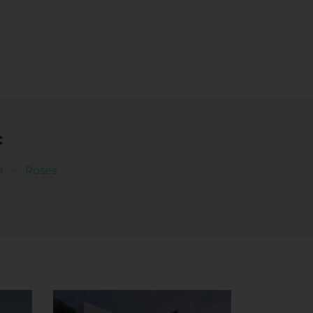
:
à
Roses