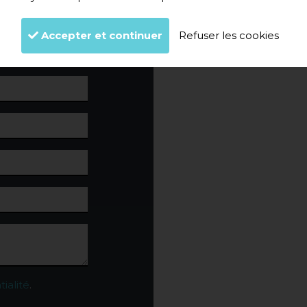
z ci-dessous pour
Accepter et continuer
Refuser les cookies
tialité
.