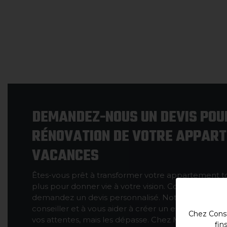
DEMANDEZ-NOUS UN DEVIS POU
RÉNOVATION DE VOTRE APPAR
VACANCES
Êtes-vous prêt à transformer votre appartement t
plus pour donner vie à votre vision. Contactez-nous
demandez un devis personnalisé. Notre équipe d'e
conseiller et à vous aider à créer un espace qui 
Chez Const
vos attentes, mais les dépasse. Chez Montero Cons
fin