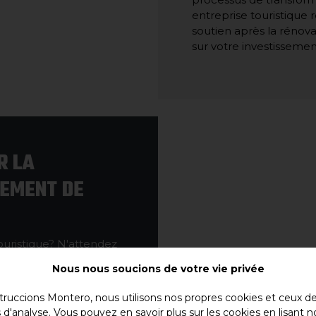
entreprise touristique r
soutien après la rénova
sur votre investissemen
R LA
TEMENT DE
ouristique? N'attendez
 dès aujourd'hui et
Nous nous soucions de votre vie privée
xperts est prête à vous
non seulement répond à
ruccions Montero, nous utilisons nos propres cookies et ceux de 
truccions, votre succès
s d'analyse. Vous pouvez en savoir plus sur les cookies en lisant n