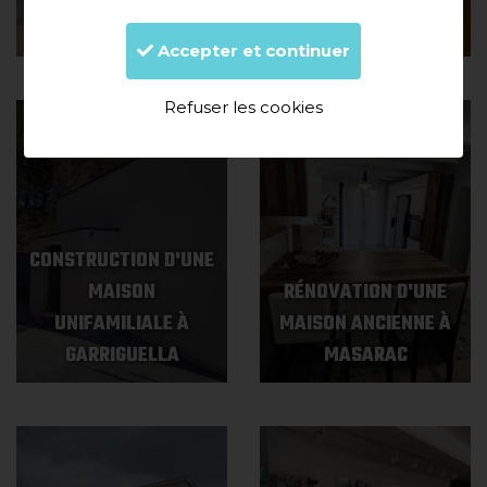
VILABERTRAN
FUMATS (ROSES)
Accepter et continuer
Refuser les cookies
CONSTRUCTION D'UNE
MAISON
RÉNOVATION D'UNE
UNIFAMILIALE À
MAISON ANCIENNE À
GARRIGUELLA
MASARAC