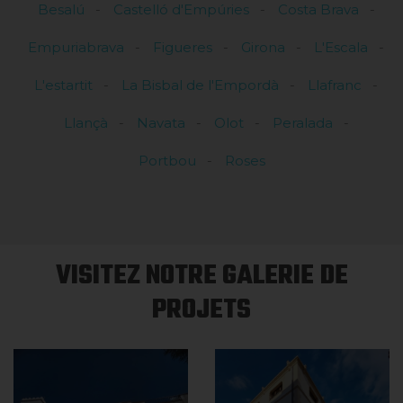
Besalú
Castelló d'Empúries
Costa Brava
Empuriabrava
Figueres
Girona
L'Escala
L'estartit
La Bisbal de l'Empordà
Llafranc
Llançà
Navata
Olot
Peralada
Portbou
Roses
VISITEZ NOTRE GALERIE DE
PROJETS