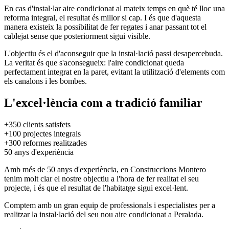
En cas d'instal·lar aire condicionat al mateix temps en què té lloc una
reforma integral, el resultat és millor si cap. I és que d'aquesta
manera existeix la possibilitat de fer regates i anar passant tot el
cablejat sense que posteriorment sigui visible.
L'objectiu és el d'aconseguir que la instal·lació passi desapercebuda.
La veritat és que s'aconsegueix: l'aire condicionat queda
perfectament integrat en la paret, evitant la utilització d'elements com
els canalons i les bombes.
L'excel·lència com a tradició familiar
+350
clients satisfets
+100
projectes integrals
+300
reformes realitzades
50
anys d'experiència
Amb més de 50 anys d'experiència, en Construccions Montero
tenim molt clar el nostre objectiu a l'hora de fer realitat el seu
projecte, i és que el resultat de l'habitatge sigui excel·lent.
Comptem amb un gran equip de professionals i especialistes per a
realitzar la instal·lació del seu nou aire condicionat a Peralada.