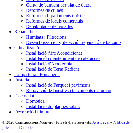
Canvi de banyera per plat de dutxa
Reformes de cuines
Reformes d'apartaments turístics
Reformes de locals comercials
Rehabilitació de teulades
Reparacions
Humitats i Filtracions
Desembussaments, detecció i reparació de baixants
Climatització
Instal·lació Aire Acondicionat
Instal·lació i manteniment de calefacció
Instal·lació d'Aerotèrmia
Instal·lació de Terra Radiant
Lampisteria i Fontaneria
Fusteria
Instal·lació de Parquet i paviments
Renovació de finestres i tancaments d'alumini
Electricitat
Domòtica
Instal·lació de plaques solars
Decoració i Pintura
© 2026 Construccions Montero. Tots els drets reservats.
Avís Legal
-
Política de
privacitat i Cookies