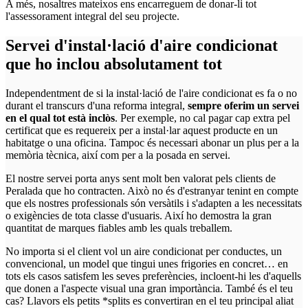
A més, nosaltres mateixos ens encarreguem de donar-li tot
l'assessorament integral del seu projecte.
Servei d'instal·lació d'aire condicionat
que ho inclou absolutament tot
Independentment de si la instal·lació de l'aire condicionat es fa o no
durant el transcurs d'una reforma integral,
sempre oferim un servei
en el qual tot està inclòs
. Per exemple, no cal pagar cap extra pel
certificat que es requereix per a instal·lar aquest producte en un
habitatge o una oficina. Tampoc és necessari abonar un plus per a la
memòria tècnica, així com per a la posada en servei.
El nostre servei porta anys sent molt ben valorat pels clients de
Peralada que ho contracten. Això no és d'estranyar tenint en compte
que els nostres professionals són versàtils i s'adapten a les necessitats
o exigències de tota classe d'usuaris. Així ho demostra la gran
quantitat de marques fiables amb les quals treballem.
No importa si el client vol un aire condicionat per conductes, un
convencional, un model que tingui unes frigories en concret… en
tots els casos satisfem les seves preferències, incloent-hi les d'aquells
que donen a l'aspecte visual una gran importància. També és el teu
cas? Llavors els petits *splits es convertiran en el teu principal aliat