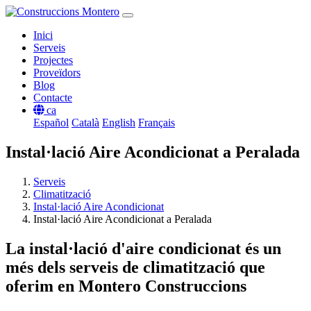
Inici
Serveis
Projectes
Proveïdors
Blog
Contacte
ca
Español
Català
English
Français
Instal·lació Aire Acondicionat a Peralada
Serveis
Climatització
Instal·lació Aire Acondicionat
Instal·lació Aire Acondicionat a Peralada
La instal·lació d'aire condicionat és un
més dels serveis de climatització que
oferim en Montero Construccions