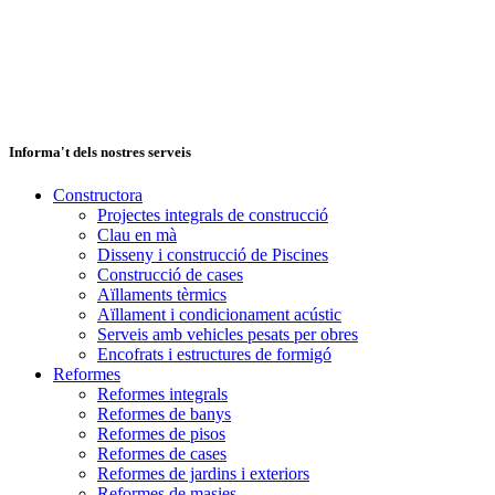
Informa't dels nostres serveis
Constructora
Projectes integrals de construcció
Clau en mà
Disseny i construcció de Piscines
Construcció de cases
Aïllaments tèrmics
Aïllament i condicionament acústic
Serveis amb vehicles pesats per obres
Encofrats i estructures de formigó
Reformes
Reformes integrals
Reformes de banys
Reformes de pisos
Reformes de cases
Reformes de jardins i exteriors
Reformes de masies