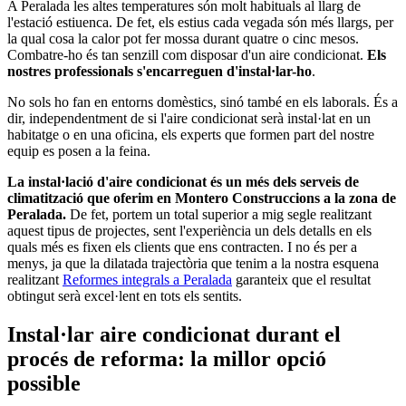
A Peralada les altes temperatures són molt habituals al llarg de
l'estació estiuenca. De fet, els estius cada vegada són més llargs, per
la qual cosa la calor pot fer mossa durant quatre o cinc mesos.
Combatre-ho és tan senzill com disposar d'un aire condicionat.
Els
nostres professionals s'encarreguen d'instal·lar-ho
.
No sols ho fan en entorns domèstics, sinó també en els laborals. És a
dir, independentment de si l'aire condicionat serà instal·lat en un
habitatge o en una oficina, els experts que formen part del nostre
equip es posen a la feina.
La instal·lació d'aire condicionat és un més dels serveis de
climatització que oferim en Montero Construccions a la zona de
Peralada.
De fet, portem un total superior a mig segle realitzant
aquest tipus de projectes, sent l'experiència un dels detalls en els
quals més es fixen els clients que ens contracten. I no és per a
menys, ja que la dilatada trajectòria que tenim a la nostra esquena
realitzant
Reformes integrals a Peralada
garanteix que el resultat
obtingut serà excel·lent en tots els sentits.
Instal·lar aire condicionat durant el
procés de reforma: la millor opció
possible