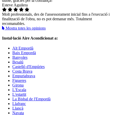
dubte, gracies per la confiança!
Esteve Aguilera
Molt professionals, des de l'assessorament inicial fins a l'execució i
finalització de l'obra, no es pot demanar més. Totalment
recomanables.
Mostra totes les opinions
Instal·lació Aire Acondicionat a:
Alt Empordà
Baix Empordà
Banyoles
Besalú
Castelló d'Empúries
Costa Brava
Empuriabrava
Figueres
Girona
L'Escala
L'estartit
La Bisbal de l'Empordà
Llafranc
Llançà
Navata