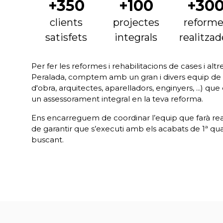
+350
+100
+30
clients
projectes
reforme
satisfets
integrals
realitzad
Per fer les reformes i rehabilitacions de cases i altre
Peralada, comptem amb un gran i divers equip de p
d'obra, arquitectes, aparelladors, enginyers, ...) qu
un assessorament integral en la teva reforma.
Ens encarreguem de coordinar l’equip que farà reali
de garantir que s’executi amb els acabats de 1ª qua
buscant.