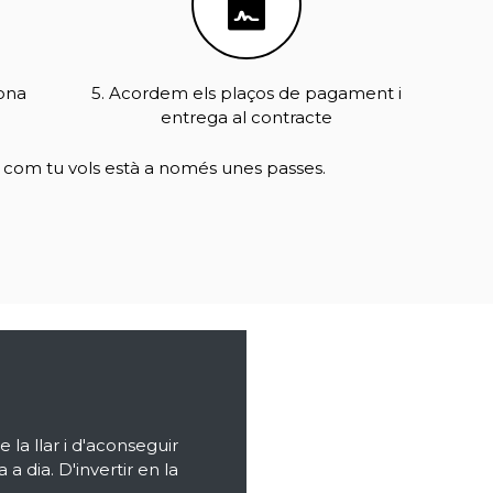
gona
5. Acordem els plaços de pagament i
entrega al contracte
 com tu vols està a només unes passes.
la llar i d'aconseguir
 a dia. D'invertir en la