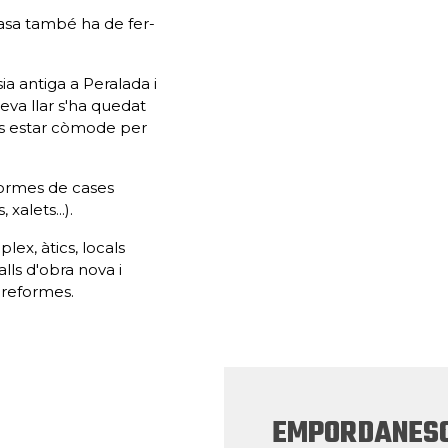
casa també ha de fer-
a antiga a Peralada i
teva llar s'ha quedat
is estar còmode per
formes de cases
xalets...).
ex, àtics, locals
alls d'obra nova i
 reformes.
EMPORDANESO