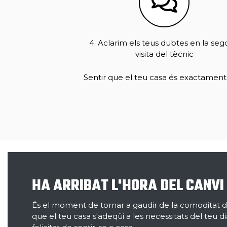
4. Aclarim els teus dubtes en la se
visita del tècnic
Sentir que el teu casa és exactament
HA ARRIBAT L'HORA DEL CANVI
És el moment de tornar a gaudir de la comoditat de 
que el teu casa s'adeqüi a les necessitats del teu dia