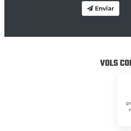
Enviar
VOLS CO
pr
r