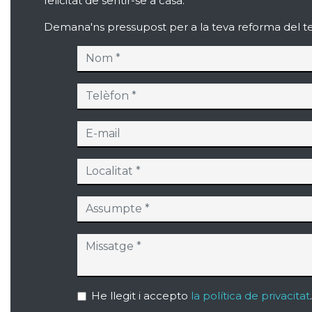
felicitat de sentir-se a casa.
Demana'ns pressupost per a la teva reforma del te
He llegit i accepto
la política de privacitat
.