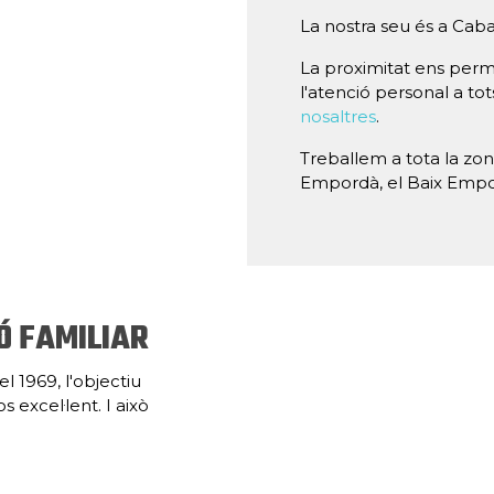
La nostra seu és a Caba
La proximitat ens perm
l'atenció personal a tot
nosaltres
.
Treballem a tota la zona
Empordà, el Baix Empor
Ó FAMILIAR
 1969, l'objectiu
 excel·lent. I això