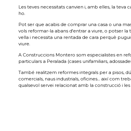
Les teves necessitats canvien i, amb elles, la teva 
ho.
Pot ser que acabis de comprar una casa o una masi
vols reformar-la abans d'entrar a viure, o potser la 
vella i necessita una rentada de cara perquè pugu
viure.
A Construccions Montero som especialistes en re
particulars a Peralada (cases unifamiliars, adossades, 
També realitzem reformes integrals per a pisos, dúpl
comercials, naus industrials, oficines... així com treb
qualsevol servei relacionat amb la construcció i les