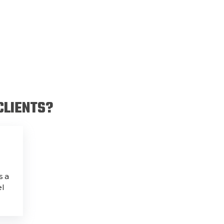
CLIENTS?
s a
el