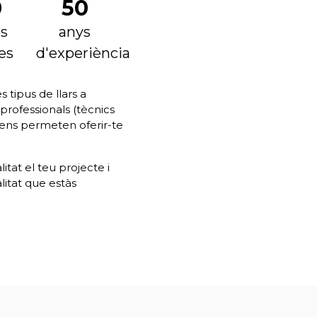
0
50
s
anys
es
d'experiència
s tipus de llars a
rofessionals (tècnics
e ens permeten oferir-te
tat el teu projecte i
litat que estàs