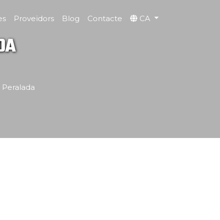
es
Proveïdors
Blog
Contacte
CA
DA
 Peralada