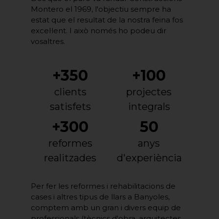
Montero el 1969, l'objectiu sempre ha
estat que el resultat de la nostra feina fos
excel·lent. I això només ho podeu dir
vosaltres.
+350
+100
clients
projectes
satisfets
integrals
+300
50
reformes
anys
realitzades
d'experiència
Per fer les reformes i rehabilitacions de
cases i altres tipus de llars a Banyoles,
comptem amb un gran i divers equip de
professionals (tècnics d'obra, arquitectes,