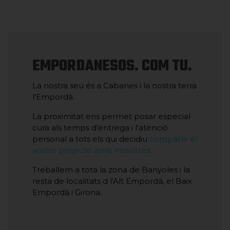
EMPORDANESOS. COM TU.
La nostra seu és a Cabanes i la nostra terra
l'Empordà.
La proximitat ens permet posar especial
cura als temps d'entrega i l'atenció
personal a tots els qui decidiu
compartir el
vostre projecte amb nosaltres
.
Treballem a tota la zona de Banyoles i la
resta de localitats d l'Alt Empordà, el Baix
Empordà i Girona.