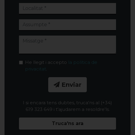
He llegit i accepto
la política de
privacitat
.
Enviar
I si encara tens dubtes, truca'ns al (+34)
619 323 649 i t'ajudarem a resoldre'ls.
Truca'ns ara