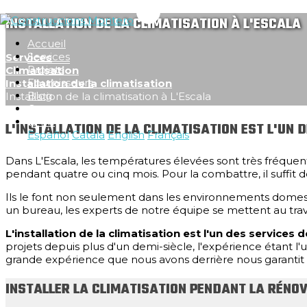
INSTALLATION DE LA CLIMATISATION À L'ESCALA
Accueil
Services
Services
Projets
Climatisation
Fournisseurs
Installation de la climatisation
Blog
Installation de la climatisation à L'Escala
Contact
FR
L'INSTALLATION DE LA CLIMATISATION EST L'U
Español
Català
English
Français
Dans L'Escala, les températures élevées sont très fréquente
pendant quatre ou cinq mois. Pour la combattre, il suffit d
Ils le font non seulement dans les environnements domestiqu
un bureau, les experts de notre équipe se mettent au trava
L'installation de la climatisation est l'un des servic
projets depuis plus d'un demi-siècle, l'expérience étant l'u
grande expérience que nous avons derrière nous garantit q
INSTALLER LA CLIMATISATION PENDANT LA RÉNOVA