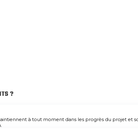
s vous aiderons à les résoudre.
NTS ?
aintiennent à tout moment dans les progrès du projet et so
.