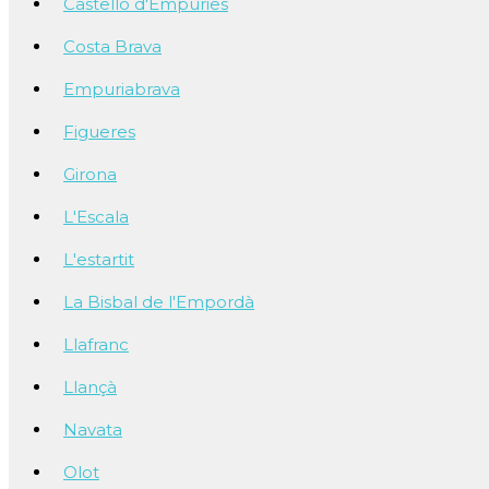
Castelló d'Empúries
Costa Brava
Empuriabrava
Figueres
Girona
L'Escala
L'estartit
La Bisbal de l'Empordà
Llafranc
Llançà
Navata
Olot