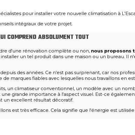
alistes pour installer votre nouvelle climatisation à L'Esca
seils intégraux de votre projet.
 QUI COMPREND ABSOLUMENT TOUT
e cadre d'une rénovation complète ou non,
nous proposons to
r installer un tel produit dans une maison ou un bureau. Il
a depuis des années. Ce n'est pas surprenant, car nos profe
e de marques fiables avec lesquelles nous travaillons en est
its, un climatiseur conventionnel, un modèle avec un nombre 
t une grande importance à l'aspect visuel. Est-ce également
t un excellent résultat décoratif.
llons est très efficace. Cela signifie que l'énergie est util
 DE VOTRE SYSTÈME DE CLIMATISATION.