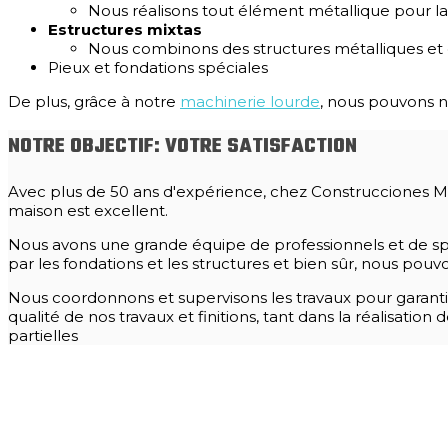
Nous réalisons tout élément métallique pour 
Estructures mixtas
Nous combinons des structures métalliques et e
Pieux et fondations spéciales
De plus, grâce à notre
machinerie lourde
, nous pouvons n
NOTRE OBJECTIF: VOTRE SATISFACTION
Avec plus de 50 ans d'expérience, chez Construcciones Monte
maison est excellent.
Nous avons une grande équipe de professionnels et de spé
par les fondations et les structures et bien sûr, nous po
Nous coordonnons et supervisons les travaux pour garantir 
qualité de nos travaux et finitions, tant dans la réalisatio
partielles
VOUS SOUHAITEZ QUE NOUS NOUS OCCUPIONS DES
Demandez-nous un devis pour tout type de service lié aux 