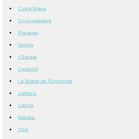
Costa Brava
Empuriabrava
Figueres
Girona
L'Escala
L'estartit
La Bisbal de l'Empordà
Llafranc
Llançà
Navata
Olot