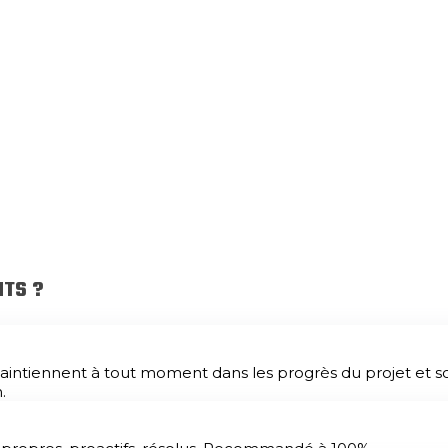
s vous aiderons à les résoudre.
NTS ?
aintiennent à tout moment dans les progrès du projet et so
.