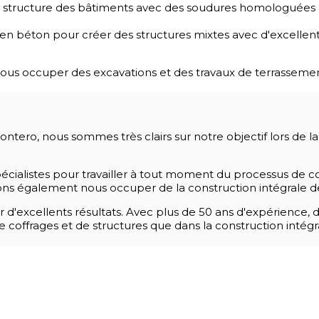
la structure des bâtiments avec des soudures homologuées
n béton pour créer des structures mixtes avec d'excellents
ous occuper des excavations et des travaux de terrassemen
ro, nous sommes très clairs sur notre objectif lors de la ré
cialistes pour travailler à tout moment du processus de co
uvons également nous occuper de la construction intégrale d
d'excellents résultats. Avec plus de 50 ans d'expérience, d
n de coffrages et de structures que dans la construction inté
 STRUCTURES DE VOTRE TRAVAIL ?
structures en béton, structures métalliques, coffrages, fon