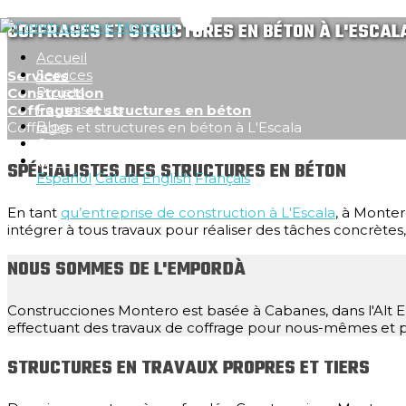
COFFRAGES ET STRUCTURES EN BÉTON À L'ESCAL
Accueil
Services
Services
Projets
Construction
Fournisseurs
Coffrages et structures en béton
Blog
Coffrages et structures en béton à L'Escala
Contact
FR
SPÉCIALISTES DES STRUCTURES EN BÉTON
Español
Català
English
Français
En tant
qu’entreprise de construction à L'Escala
, à Monter
intégrer à tous travaux pour réaliser des tâches concrètes
NOUS SOMMES DE L'EMPORDÀ
Construcciones Montero est basée à Cabanes, dans l'Alt E
effectuant des travaux de coffrage pour nous-mêmes et po
STRUCTURES EN TRAVAUX PROPRES ET TIERS