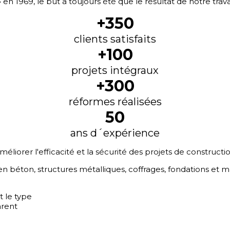
1969, le but a toujours été que le résultat de notre travail
+350
clients satisfaits
+100
projets intégraux
+300
réformes réalisées
50
ans d´expérience
liorer l'efficacité et la sécurité des projets de constructio
s en béton, structures métalliques, coffrages, fondations et
t le type
arent