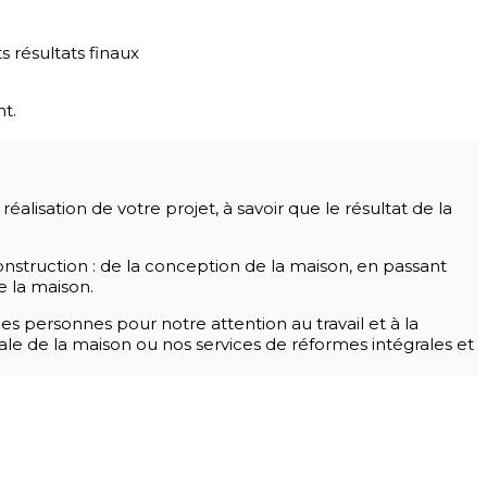
 résultats finaux
t.
alisation de votre projet, à savoir que le résultat de la
nstruction : de la conception de la maison, en passant
e la maison.
es personnes pour notre attention au travail et à la
grale de la maison ou nos services de réformes intégrales et
dations et murs de soutènement à {lieu} et alentours.