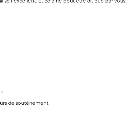
 soit excellent. Et cela ne peut être dit que par vous.
n.
 murs de soutènement :