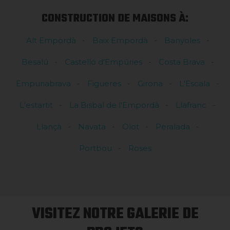
CONSTRUCTION DE MAISONS À:
Alt Empordà
Baix Empordà
Banyoles
Besalú
Castelló d'Empúries
Costa Brava
Empuriabrava
Figueres
Girona
L'Escala
L'estartit
La Bisbal de l'Empordà
Llafranc
Llançà
Navata
Olot
Peralada
Portbou
Roses
VISITEZ NOTRE GALERIE DE