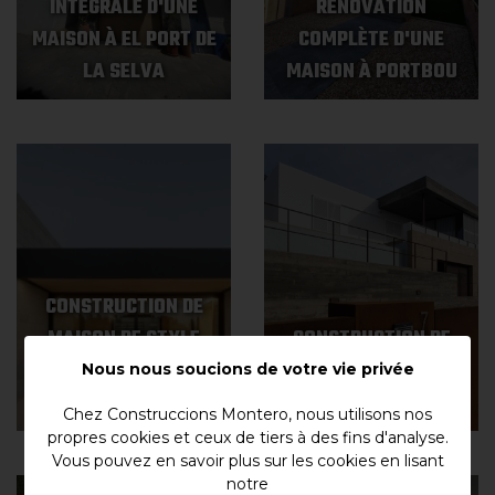
INTÉGRALE D'UNE
RÉNOVATION
MAISON À EL PORT DE
COMPLÈTE D'UNE
LA SELVA
MAISON À PORTBOU
CONSTRUCTION DE
MAISON DE STYLE
CONSTRUCTION DE
INDUSTRIEL À
MAISON À MAS
Nous nous soucions de votre vie privée
VILABERTRAN
FUMATS (ROSES)
Chez Construccions Montero, nous utilisons nos
propres cookies et ceux de tiers à des fins d'analyse.
Vous pouvez en savoir plus sur les cookies en lisant
notre