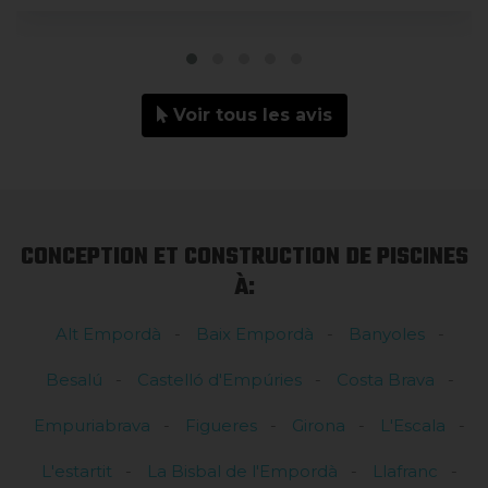
Voir tous les avis
CONCEPTION ET CONSTRUCTION DE PISCINES
À:
Alt Empordà
Baix Empordà
Banyoles
Besalú
Castelló d'Empúries
Costa Brava
Empuriabrava
Figueres
Girona
L'Escala
L'estartit
La Bisbal de l'Empordà
Llafranc