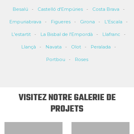
Besalú
Castelló d'Empúries
Costa Brava
Empuriabrava
Figueres
Girona
L'Escala
L'estartit
La Bisbal de l'Empordà
Llafranc
Llançà
Navata
Olot
Peralada
Portbou
Roses
VISITEZ NOTRE GALERIE DE
PROJETS