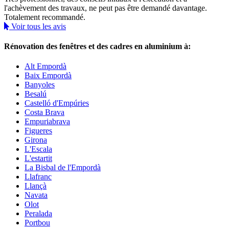
l'achèvement des travaux, ne peut pas être demandé davantage.
Totalement recommandé.
Voir tous les avis
Rénovation des fenêtres et des cadres en aluminium à:
Alt Empordà
Baix Empordà
Banyoles
Besalú
Castelló d'Empúries
Costa Brava
Empuriabrava
Figueres
Girona
L'Escala
L'estartit
La Bisbal de l'Empordà
Llafranc
Llançà
Navata
Olot
Peralada
Portbou