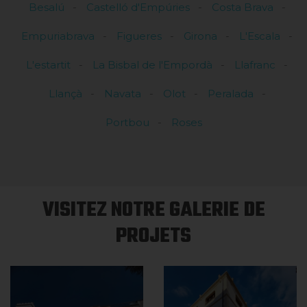
Besalú
Castelló d'Empúries
Costa Brava
Empuriabrava
Figueres
Girona
L'Escala
L'estartit
La Bisbal de l'Empordà
Llafranc
Llançà
Navata
Olot
Peralada
Portbou
Roses
VISITEZ NOTRE GALERIE DE
PROJETS