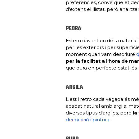
preferències, convé que et dec
d'extens el llistat, però analit
PEDRA
Estem davant un dels materials 
per les exteriors i per superfíc
moment quan vam descriure
q
per la facilitat a l'hora de m
que dura en perfecte estat, és
ARGILA
L'estil retro cada vegada és més
acabat natural amb argila, mater
diversos tipus d'argiles, però
la
decoració i pintura
.