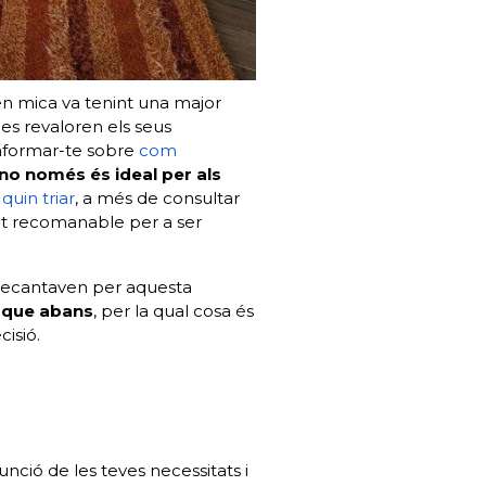
en mica va tenint una major
ues revaloren els seus
informar-te sobre
com
 no només és ideal per als
 quin triar
, a més de consultar
lt recomanable per a ser
s decantaven per aquesta
s que abans
, per la qual cosa és
isió.
nció de les teves necessitats i