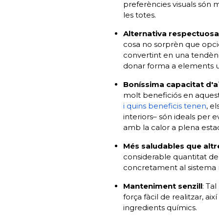
preferències visuals són m
les totes.
Alternativa respectuos
cosa no sorprèn que opcio
convertint en una tendènc
donar forma a elements ut
Boníssima capacitat d'a
molt beneficiós en aquest
i quins beneficis tenen
, e
interiors– són ideals per ev
amb la calor a plena esta
Més saludables que altr
considerable quantitat de 
concretament al sistema r
Manteniment senzill
: Ta
força fàcil de realitzar, 
ingredients químics.