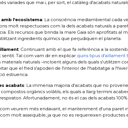
és variades que mai i, per sort, el catàleg d'acabats naturals
a amb l'ecosistema
: La consciència mediambiental cada ve
ns molt respectuoses com la dels acabats naturals a parets
ia. Els recursos que brinda la mare Gaia són aprofitats al 
ilitzant ingredients químics que perjudiquen el planeta.
ïllament
: Continuant amb el que fa referència a la sostenibil
 sentit. Tal com vam dir en explicar
quins tipus d'aïllament 
ls materials naturals –incloent alguns dels quals s'utilitzen 
itar que el fred s'apoderi de l'interior de l'habitatge a l'hive
ció estiuenca.
es acabats
: La immensa majoria d'acabats que no proven
compostos orgànics volàtils, els quals a llarg termini acabe
espiratori. Afortunadament, no és el cas dels acabats 100% 
l com veurem més endavant, el manteniment d'una paret in
així com molt assequible, ja que no es requereixen productes 