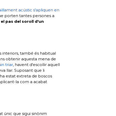
'aïllament acústic s'apliquen en
que porten tantes persones a
 el pas del soroll d'un
s interiors, també és habitual
tens obtenir aquesta mena de
in triar
, havent d'escollir aquell
va llar. Suposant que li
i ha estat extreta de boscos
aplicant-la com a acabat
t únic que sigui sinònim