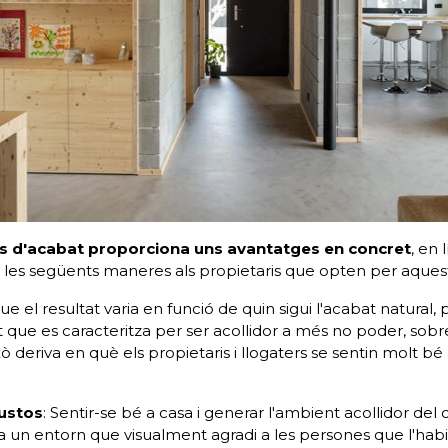
us d'acabat proporciona uns avantatges en concret
, en 
e les següents maneres als propietaris que opten per aquest
 que el resultat varia en funció de quin sigui l'acabat natural,
ue es caracteritza per ser acollidor a més no poder, sobreto
 deriva en què els propietaris i llogaters se sentin molt bé a
gustos
: Sentir-se bé a casa i generar l'ambient acollidor de
un entorn que visualment agradi a les persones que l'habi