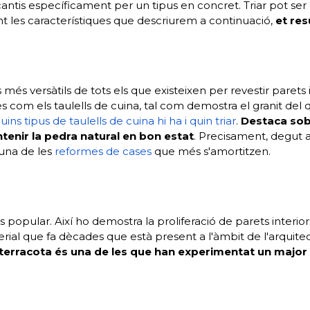
antis específicament per un tipus en concret. Triar pot se
zant les característiques que descriurem a continuació,
et res
més versàtils de tots els que existeixen per revestir parets 
ies com els taulells de cuina, tal com demostra el granit del 
uins tipus de taulells de cuina hi ha i quin triar
.
Destaca sobr
antenir la pedra natural en bon estat
. Precisament, degut 
 una de les
reformes de cases
que més s'amortitzen.
 popular. Així ho demostra la proliferació de parets interiors
ial que fa dècades que està present a l'àmbit de l'arquitectu
 terracota és una de les que han experimentat un major 