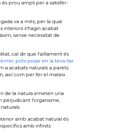
 és prou ampli per a satisfer-
gada va a més, per la qual
 interiors s'hagin acabat
màxim, sense necessitat de
itat, cal dir que l'aïllament és
tèrmic pots posar en la teva llar
com a acabats naturals a parets
rn, així com per fer el mateix
en de la natura emeten una
n perjudicant l'organisme,
naturals.
terior amb acabat natural és
específics amb infinits