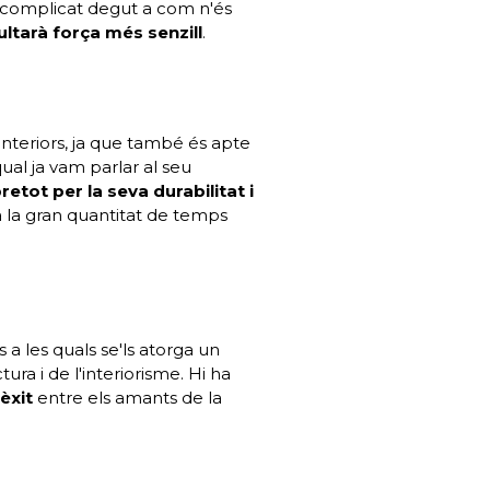
r complicat degut a com n'és
ultarà força més senzill
.
interiors, ja que també és apte
qual ja vam parlar al seu
etot per la seva durabilitat i
a la gran quantitat de temps
 a les quals se'ls atorga un
ra i de l'interiorisme. Hi ha
èxit
entre els amants de la