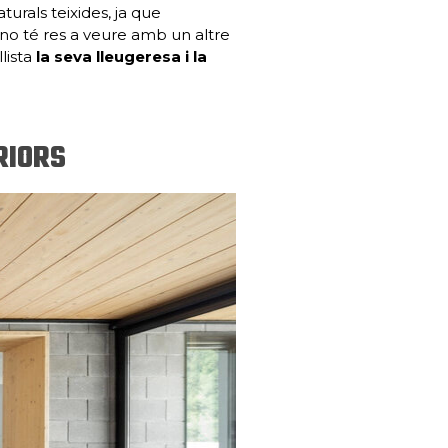
turals teixides, ja que
o té res a veure amb un altre
llista
la seva lleugeresa i la
RIORS