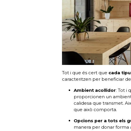
Tot i que és cert que
cada tip
caracteritzen per beneficiar d
Ambient acollidor
: Tot i
proporcionen un ambient q
calidesa que transmet. Això
que això comporta.
Opcions per a tots els 
manera per donar forma a 