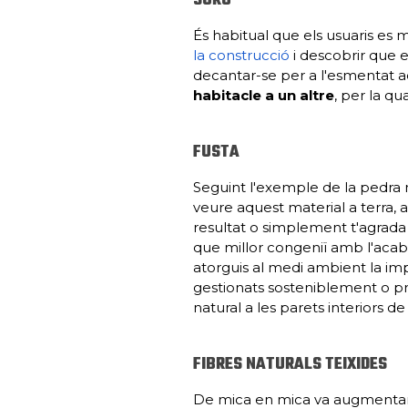
SURO
És habitual que els usuaris es
la construcció
i descobrir que 
decantar-se per a l'esmentat ac
habitacle a un altre
, per la q
FUSTA
Seguint l'exemple de la pedra n
veure aquest material a terra, 
resultat o simplement t'agrada l
que millor congeniï amb l'acabat
atorguis al medi ambient la imp
gestionats sosteniblement o pr
natural a les parets interiors de 
FIBRES NATURALS TEIXIDES
De mica en mica va augmentant 