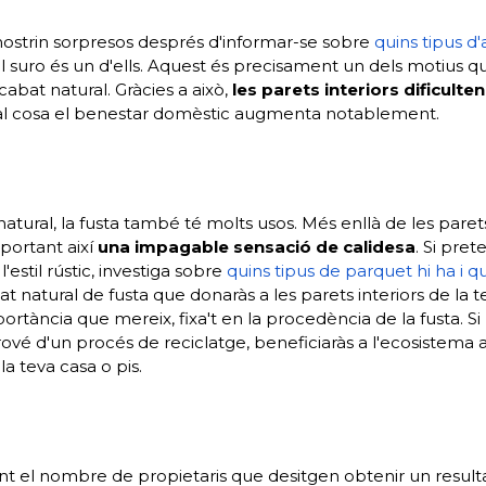
 mostrin sorpresos després d'informar-se sobre
quins tipus d
el suro és un d'ells. Aquest és precisament un dels motius 
abat natural. Gràcies a això,
les parets interiors dificulten
ual cosa el benestar domèstic augmenta notablement.
atural, la fusta també té molts usos. Més enllà de les paret
aportant així
una impagable sensació de calidesa
. Si pre
'estil rústic, investiga sobre
quins tipus de parquet hi ha i qu
 natural de fusta que donaràs a les parets interiors de la te
ortància que mereix, fixa't en la procedència de la fusta. S
ové d'un procés de reciclatge, beneficiaràs a l'ecosistema 
la teva casa o pis.
el nombre de propietaris que desitgen obtenir un resulta