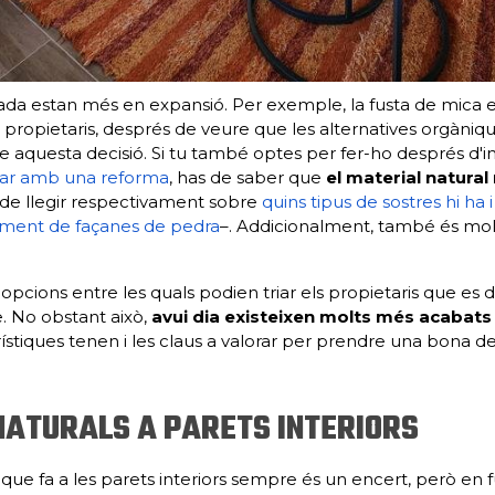
gada estan més en expansió. Per exemple, la fusta de mica 
ls propietaris, després de veure que les alternatives orgàniq
 aquesta decisió. Si tu també optes per fer-ho després d'
llar amb una reforma
, has de saber que
el material natural
de llegir respectivament sobre
quins tipus de sostres hi ha i
niment de façanes de pedra
–. Addicionalment, també és mo
opcions entre les quals podien triar els propietaris que e
. No obstant això,
avui dia existeixen molts més acabat
ístiques tenen i les claus a valorar per prendre una bona dec
NATURALS A PARETS INTERIORS
que fa a les parets interiors sempre és un encert, però en fu