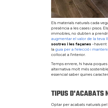
Els materials naturals cada ve
presència a les cases i pisos. E
immobles, no dubten a prendre
augmentar el valor de la teva 
sostres i les façanes
–havent 
la
guia per a l'elecció i mante
col·locat a l'interior.
Temps enrere, hi havia poques 
alternativa molt més sostenible
essencial saber quines caracter
TIPUS D'ACABATS 
Optar per acabats naturals pel 