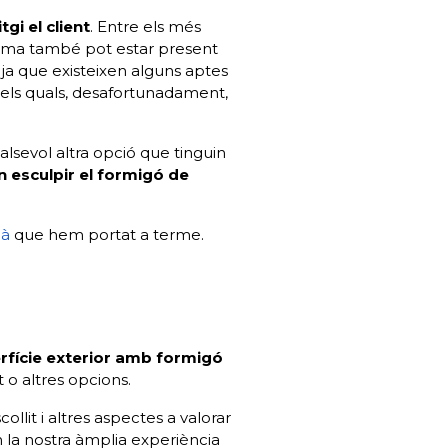
gi el client
. Entre els més
última també pot estar present
, ja que existeixen alguns aptes
 dels quals, desafortunadament,
alsevol altra opció que tinguin
 esculpir el formigó de
dà
que hem portat a terme.
rfície exterior amb formigó
o altres opcions.
scollit i altres aspectes a valorar
n la nostra àmplia experiència