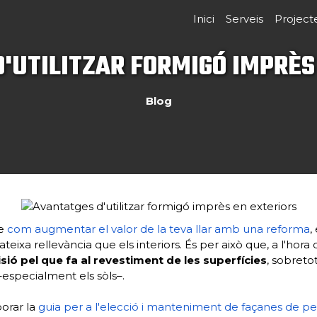
Inici
Serveis
Project
'UTILITZAR FORMIGÓ IMPRÈS
Blog
de
com augmentar el valor de la teva llar amb una reforma
,
teixa rellevància que els interiors. És per això que, a l'hora
ió pel que fa al revestiment de les superfícies
, sobreto
–especialment els sòls–.
orar la
guia per a l'elecció i manteniment de façanes de p