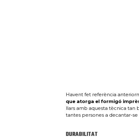
Havent fet referència anteriorm
que atorga el formigó impr
llars amb aquesta tècnica tan b
tantes persones a decantar-se 
DURABILITAT