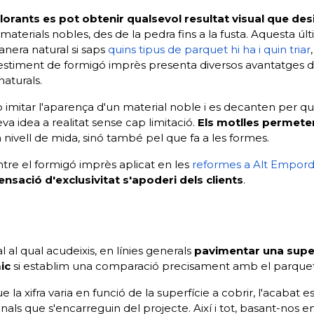
lorants es pot obtenir qualsevol resultat visual que desit
r materials nobles, des de la pedra fins a la fusta. Aquesta 
anera natural si saps
quins tipus de parquet hi ha i quin triar
n revestiment de formigó imprès presenta diversos avantatges
aturals.
no imitar l'aparença d'un material noble i es decanten per qu
va idea a realitat sense cap limitació.
Els motlles permeten
nivell de mida, sinó també pel que fa a les formes.
tre el formigó imprès aplicat en les
reformes a Alt Empor
ensació d'exclusivitat s'apoderi dels clients
.
 al qual acudeixis, en línies generals
pavimentar una supe
ic
si establim una comparació precisament amb el parquet 
que la xifra varia en funció de la superfície a cobrir, l'acabat e
ls que s'encarreguin del projecte. Així i tot, basant-nos e