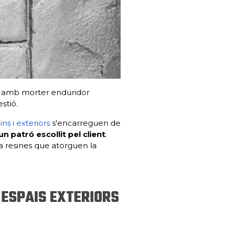
amb morter enduridor
stió.
ns i exteriors
s'encarreguen de
 patró escollit pel client
.
a resines que atorguen la
 ESPAIS EXTERIORS