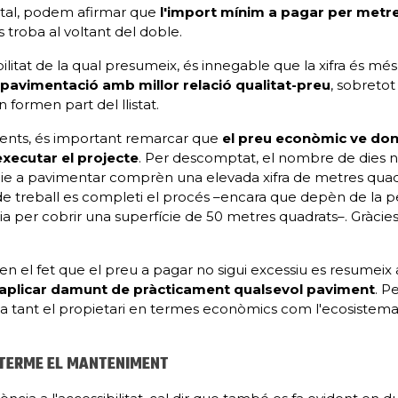
tal, podem afirmar que
l'import mínim a pagar per metr
 troba al voltant del doble.
litat de la qual presumeix, és innegable que la xifra és mé
 pavimentació amb millor relació qualitat-preu
, sobretot
formen part del llistat.
üents, és important remarcar que
el preu econòmic ve don
xecutar el projecte
. Per descomptat, el nombre de dies 
cie a pavimentar comprèn una elevada xifra de metres quadra
 treball es completi el procés –encara que depèn de la per
 per cobrir una superfície de 50 metres quadrats–. Gràcies
en el fet que el preu a pagar no sigui excessiu es resumeix a
 aplicar damunt de pràcticament qualsevol paviment
. P
ia tant el propietari en termes econòmics com l'ecosistema
A TERME EL MANTENIMENT