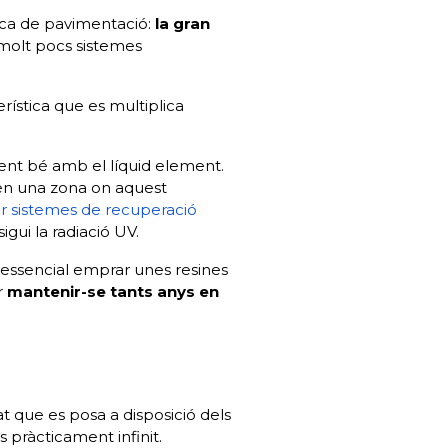
ica de pavimentació:
la gran
 molt pocs sistemes
erística que es multiplica
ent bé amb el líquid element.
s en una zona on aquest
 sistemes de recuperació
igui la radiació UV.
s essencial emprar unes resines
r
mantenir-se tants anys en
t que es posa a disposició dels
s pràcticament infinit.