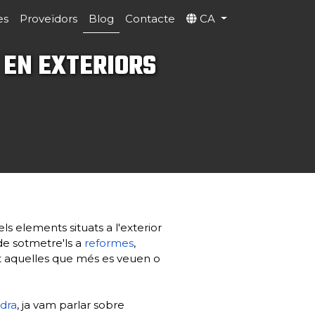
es
Proveïdors
Blog
Contacte
CA
 EN EXTERIORS
 els elements situats a l'exterior
 de sotmetre'ls a
reformes
,
t aquelles que més es veuen o
edra
, ja vam parlar sobre