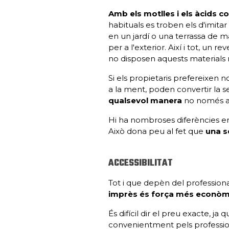
Amb els motlles i els àcids co
habituals es troben els d'imita
en un jardí o una terrassa de m
per a l'exterior. Així i tot, u
no disposen aquests materials n
Si els propietaris prefereixen 
a la ment, poden convertir la se
qualsevol manera
no només a 
Hi ha nombroses diferències en
Això dona peu al fet que
una s
ACCESSIBILITAT
Tot i que depèn del professional
imprès és força més econòm
És difícil dir el preu exacte, ja 
convenientment pels professiona