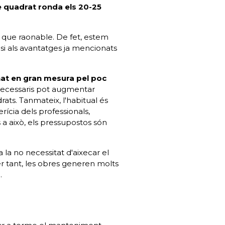
e quadrat ronda els 20-25
s que raonable. De fet, estem
 si als avantatges ja mencionats
at en gran mesura pel poc
necessaris pot augmentar
ts. Tanmateix, l'habitual és
ícia dels professionals,
 a això, els pressupostos són
 la no necessitat d'aixecar el
er tant, les obres generen molts
.