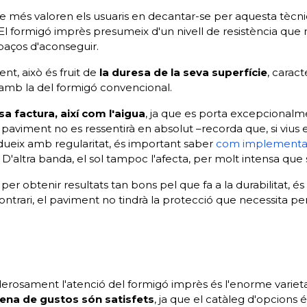
més valoren els usuaris en decantar-se per aquesta tècn
 El formigó imprès presumeix d'un nivell de resistència que
paços d'aconseguir.
nt, això és fruit de
la duresa de la seva superfície
, caract
amb la del formigó convencional.
a factura, així com l'aigua
, ja que es porta excepcionalm
el paviment no es ressentirà en absolut –recorda que, si viu
eix amb regularitat, és important saber
com implementar
. D'altra banda, el sol tampoc l'afecta, per molt intensa que s
per obtenir resultats tan bons pel que fa a la durabilitat, é
ontrari, el paviment no tindrà la protecció que necessita pe
erosament l'atenció del formigó imprès és l'enorme varieta
ena de gustos són satisfets
, ja que el catàleg d'opcions é