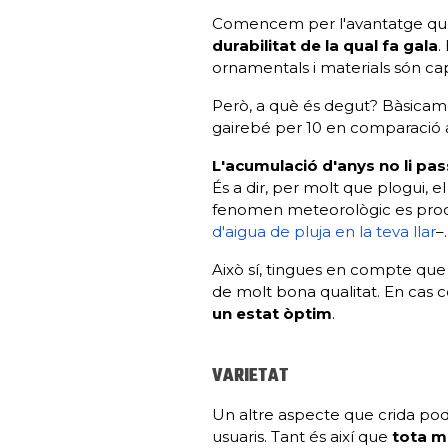
Comencem per l'avantatge que 
durabilitat de la qual fa gala
.
ornamentals i materials són ca
Però, a què és degut? Bàsicame
gairebé per 10 en comparació 
L'acumulació d'anys no li pass
És a dir, per molt que plogui, 
fenomen meteorològic es produ
d'aigua de pluja en la teva llar
–
Això sí, tingues en compte que 
de molt bona qualitat. En cas c
un estat òptim
.
VARIETAT
Un altre aspecte que crida pod
usuaris. Tant és així que
tota m