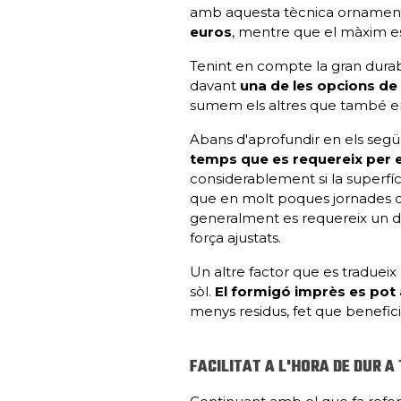
amb aquesta tècnica ornamen
euros
, mentre que el màxim es
Tenint en compte la gran durabi
davant
una de les opcions de
sumem els altres que també en 
Abans d'aprofundir en els seg
temps que es requereix per e
considerablement si la superfí
que en molt poques jornades de
generalment es requereix un dia
força ajustats.
Un altre factor que es tradueix 
sòl.
El formigó imprès es pot
menys residus, fet que benefic
FACILITAT A L'HORA DE DUR 