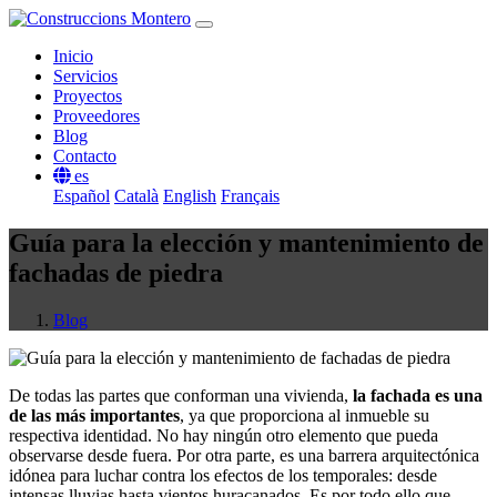
Inicio
Servicios
Proyectos
Proveedores
Blog
Contacto
es
Español
Català
English
Français
Guía para la elección y mantenimiento de
fachadas de piedra
Blog
De todas las partes que conforman una vivienda,
la fachada es una
de las más importantes
, ya que proporciona al inmueble su
respectiva identidad. No hay ningún otro elemento que pueda
observarse desde fuera. Por otra parte, es una barrera arquitectónica
idónea para luchar contra los efectos de los temporales: desde
intensas lluvias hasta vientos huracanados. Es por todo ello que