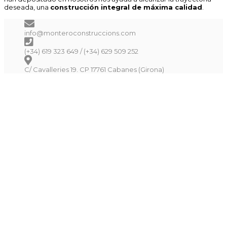
deseada, una
construcción integral de máxima calidad
.
info@monteroconstruccions.com
(+34) 619 323 649 / (+34) 629 509 252
C/ Cavalleries 19. CP 17761 Cabanes (Girona)