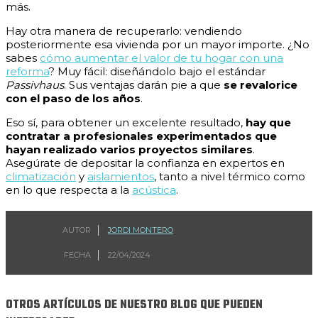
más.
Hay otra manera de recuperarlo: vendiendo
posteriormente esa vivienda por un mayor importe. ¿No
sabes
cómo aumentar el valor de tu hogar con una
reforma
? Muy fácil: diseñándolo bajo el estándar
Passivhaus
. Sus ventajas darán pie a que
se revalorice
con el paso de los años
.
Eso sí, para obtener un excelente resultado,
hay que
contratar a profesionales experimentados que
hayan realizado varios proyectos similares
.
Asegúrate de depositar la confianza en expertos en
climatización
y
aislamientos
, tanto a nivel térmico como
en lo que respecta a la
acústica
.
AUTOR
JORDI MONTERO
FECHA
22/04/2024
OTROS ARTÍCULOS DE NUESTRO BLOG QUE PUEDEN