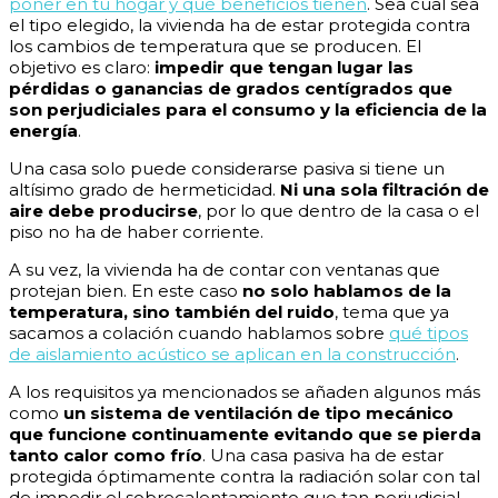
poner en tu hogar y qué beneficios tienen
. Sea cual sea
el tipo elegido, la vivienda ha de estar protegida contra
los cambios de temperatura que se producen. El
objetivo es claro:
impedir que tengan lugar las
pérdidas o ganancias de grados centígrados que
son perjudiciales para el consumo y la eficiencia de la
energía
.
Una casa solo puede considerarse pasiva si tiene un
altísimo grado de hermeticidad.
Ni una sola filtración de
aire debe producirse
, por lo que dentro de la casa o el
piso no ha de haber corriente.
A su vez, la vivienda ha de contar con ventanas que
protejan bien. En este caso
no solo hablamos de la
temperatura, sino también del ruido
, tema que ya
sacamos a colación cuando hablamos sobre
qué tipos
de aislamiento acústico se aplican en la construcción
.
A los requisitos ya mencionados se añaden algunos más
como
un sistema de ventilación de tipo mecánico
que funcione continuamente evitando que se pierda
tanto calor como frío
. Una casa pasiva ha de estar
protegida óptimamente contra la radiación solar con tal
de impedir el sobrecalentamiento que tan perjudicial