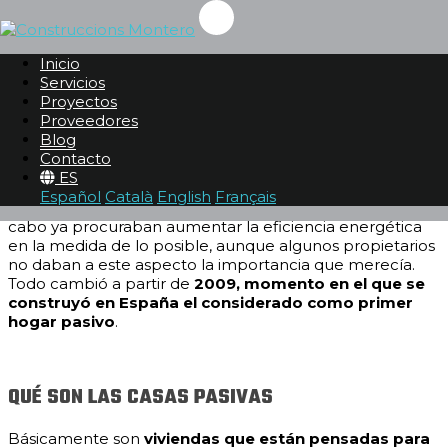
¿QUÉ SON LAS CASAS PASIVAS Y QUÉ VENTAJAS
TIENEN?
Inicio
Servicios
Proyectos
Blog
Proveedores
Blog
Contacto
ES
Hace más de 50 años, cuando empezamos nuestra
Español
Català
English
Français
actividad, algunos de los
proyectos
que llevábamos a
cabo ya procuraban aumentar la eficiencia energética
en la medida de lo posible, aunque algunos propietarios
no daban a este aspecto la importancia que merecía.
Todo cambió a partir de
2009, momento en el que se
construyó en España el considerado como primer
hogar pasivo
.
QUÉ SON LAS CASAS PASIVAS
Básicamente son
viviendas que están pensadas para