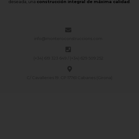
deseada, una
construcción integral de máxima calidad
.
info@monteroconstruccions.com
(+34) 619 323 649 / (+34) 629 509 252
C/ Cavalleries 19. CP 17761 Cabanes (Girona)