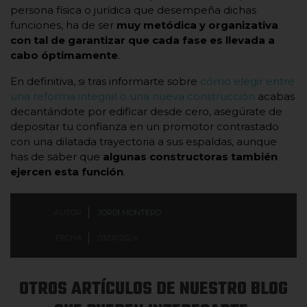
persona física o jurídica que desempeña dichas
funciones, ha de ser
muy metódica y organizativa
con tal de garantizar que cada fase es llevada a
cabo óptimamente
.
En definitiva, si tras informarte sobre
cómo elegir entre
una reforma integral o una nueva construcción
acabas
decantándote por edificar desde cero, asegúrate de
depositar tu confianza en un promotor contrastado
con una dilatada trayectoria a sus espaldas, aunque
has de saber que
algunas constructoras también
ejercen esta función
.
AUTOR
JORDI MONTERO
FECHA
03/07/2024
OTROS ARTÍCULOS DE NUESTRO BLOG